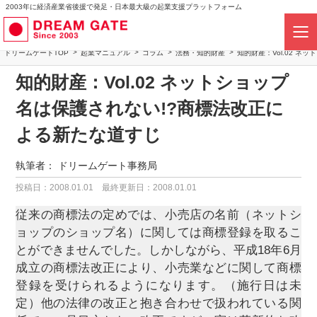
2003年に経済産業省後援で発足・日本最大級の起業支援プラットフォーム
ドリームゲートTOP
起業マニュアル
コラム
法務・知的財産
知的財産：Vol.02 
知的財産：Vol.02 ネットショップ
名は保護されない!?商標法改正に
よる新たな道すじ
執筆者：
ドリームゲート事務局
投稿日：2008.01.01
最終更新日：2008.01.01
従来の商標法の定めでは、小売店の名前（ネットシ
ョップのショップ名）に関しては商標登録を取るこ
とができませんでした。しかしながら、平成18年6月
成立の商標法改正により、小売業などに関して商標
登録を受けられるようになります。（施行日は未
定）他の法律の改正と抱き合わせで扱われている関