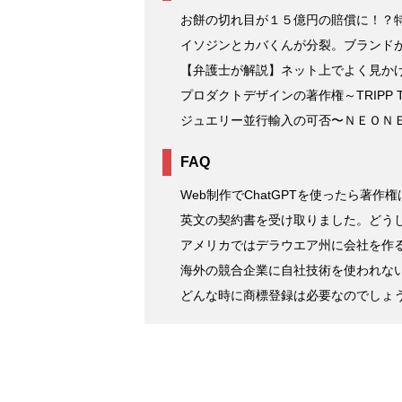
お餅の切れ目が１５億円の賠償に！？
イソジンとカバくんが分裂。ブランド
【弁護士が解説】ネット上でよく見か
プロダクトデザインの著作権～TRIPP T
ジュエリー並行輸入の可否〜ＮＥＯＮ
FAQ
Web制作でChatGPTを使ったら著作
英文の契約書を受け取りました。どう
アメリカではデラウエア州に会社を作
海外の競合企業に自社技術を使われな
どんな時に商標登録は必要なのでしょ