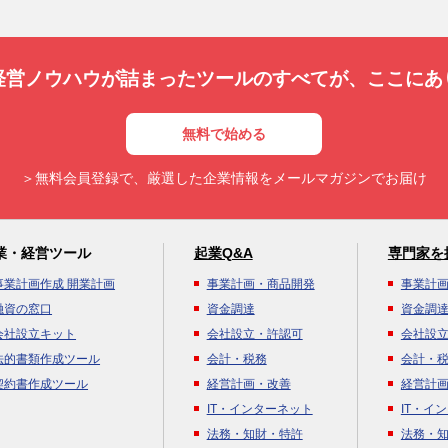
経営ノウハウが詰まったツールのすべてが、
ここにあ
無料で始める
＞無料会員登録で、厳選した企業情報をメールマガジンでお届け
業・経営ツール
起業Q&A
専門家を
事業計画作成 開業計画
事業計画・商品開発
事業計
融資の窓口
資金調達
資金調
会社設立キット
会社設立・許認可
会社設
法的書類作成ツール
会計・税務
会計・
契約書作成ツール
経営計画・改善
経営計
IT・インターネット
IT・イ
法務・知財・特許
法務・