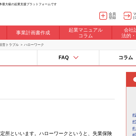
日本最大級の起業支援プラットフォームです
会員
登録
(
起業マニュアル
会社
事業計画書作成
コラム
法的・
経営トラブル
ハローワーク
FAQ
コラム
#
#
定所といいます。ハローワークというと、失業保険