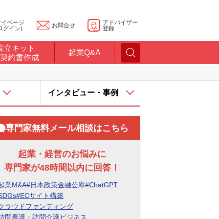
マイページ
アドバイザー
お問合せ
ログイン)
登録
設立キット
起業Q&A
契約書作成
インタビュー・事例
専門家無料メール相談はこちら
起業・経営のお悩みに
専門家が48時間以内に回答！
起業M&A
#日本政策金融公庫
#ChatGPT
SDGs
#ECサイト構築
#クラウドファンディング
#訪問看護・訪問介護ビジネス