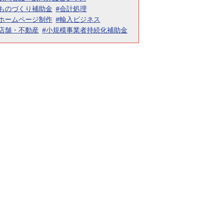
#ものづくり補助金
#会計処理
#ホームページ制作
#輸入ビジネス
#店舗・不動産
#小規模事業者持続化補助金