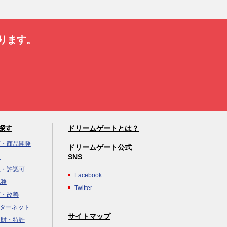
ります。
探す
ドリームゲートとは？
画・商品開発
ドリームゲート公式
SNS
達
立・許認可
Facebook
税務
Twitter
画・改善
ンターネット
サイトマップ
知財・特許