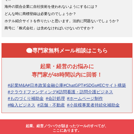
海外の競合企業に自社技術を使われないようにするには？
どんな時に商標登録は必要なのでしょうか？
ホテル紹介サイトを作りたいと思います。法的に問題ないでしょうか？
商号に「株式会社」は含めなければいけないのですか？
専門家無料メール相談はこちら
起業・経営のお悩みに
専門家が48時間以内に回答！
#起業M&A
#日本政策金融公庫
#ChatGPT
#SDGs
#ECサイト構築
#クラウドファンディング
#訪問看護・訪問介護ビジネス
#ものづくり補助金
#会計処理
#ホームページ制作
#輸入ビジネス
#店舗・不動産
#小規模事業者持続化補助金
起業、経営ノウハウが詰まったツールのすべてが、
ここにあります。