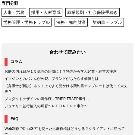
専門分野
人事・労務
採用・人材育成
就業規則・社会保険手続き
労務管理・労務トラブル
法務・知的財産
契約書トラブル
合わせて読みたい
コラム
お餅の切れ目が１５億円の賠償に！？特許から学ぶ起業・経営の注意
イソジンとカバくんが分裂。ブランドがもたらす価値とは
【弁護士が解説】ネット上でよく見かける契約書テンプレートは使って大丈
夫？
プロダクトデザインの著作権～TRIPP TRAPP事件～
ジュエリー並行輸入の可否〜ＮＥＯＮＥＲＯ事件〜
FAQ
Web制作でChatGPTを使ったら著作権はどうなる？クライアントに黙って
て...