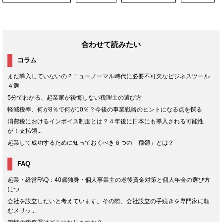
合わせて読みたい
コラム
まだ導入していないの？ニューノーマル時代に必要不可欠なビジネスツール
４選
5分でわかる、起業家が後悔しない税理士の選び方
軽減税率、何が8％で何が10％？今後の事業戦略のヒントになる点を探る
消費税におけるインボイス制度とは？４年後に日本にも導入される可能性
が！支払領...
起業して成功するために知っておくべき６つの「種類」とは？
FAQ
起業・経営FAQ：40歳独身・個人事業主の老後資金対策と個人年金の選び方
につ...
会社を設立したいと考えています。その際、会社設立の手続きを専門家に頼
むメリッ...