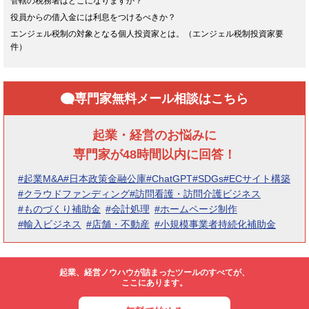
管轄の税務署はどこになりますか？
役員からの借入金には利息をつけるべきか？
エンジェル税制の対象となる個人投資家とは。（エンジェル税制投資家要
件）
専門家無料メール相談はこちら
起業・経営のお悩みに
専門家が48時間以内に回答！
#起業M&A
#日本政策金融公庫
#ChatGPT
#SDGs
#ECサイト構築
#クラウドファンディング
#訪問看護・訪問介護ビジネス
#ものづくり補助金
#会計処理
#ホームページ制作
#輸入ビジネス
#店舗・不動産
#小規模事業者持続化補助金
起業、経営ノウハウが詰まったツールのすべてが、
ここにあります。