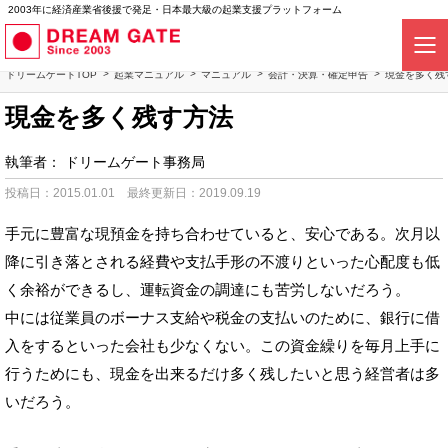
2003年に経済産業省後援で発足・日本最大級の起業支援プラットフォーム
ドリームゲートTOP
起業マニュアル
マニュアル
会計・決算・確定申告
現金を多く残
現金を多く残す方法
執筆者：
ドリームゲート事務局
投稿日：2015.01.01
最終更新日：2019.09.19
手元に豊富な現預金を持ち合わせていると、安心である。次月以
降に引き落とされる経費や支払手形の不渡りといった心配度も低
く余裕ができるし、運転資金の調達にも苦労しないだろう。
中には従業員のボーナス支給や税金の支払いのために、銀行に借
入をするといった会社も少なくない。この資金繰りを毎月上手に
行うためにも、現金を出来るだけ多く残したいと思う経営者は多
いだろう。