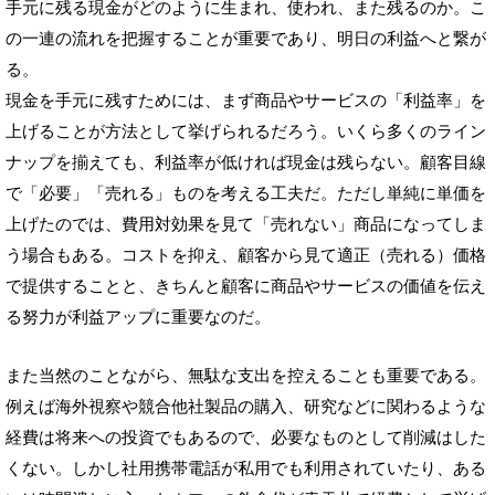
手元に残る現金がどのように生まれ、使われ、また残るのか。こ
の一連の流れを把握することが重要であり、明日の利益へと繋が
る。
現金を手元に残すためには、まず商品やサービスの「利益率」を
上げることが方法として挙げられるだろう。いくら多くのライン
ナップを揃えても、利益率が低ければ現金は残らない。顧客目線
で「必要」「売れる」ものを考える工夫だ。ただし単純に単価を
上げたのでは、費用対効果を見て「売れない」商品になってしま
う場合もある。コストを抑え、顧客から見て適正（売れる）価格
で提供することと、きちんと顧客に商品やサービスの価値を伝え
る努力が利益アップに重要なのだ。
また当然のことながら、無駄な支出を控えることも重要である。
例えば海外視察や競合他社製品の購入、研究などに関わるような
経費は将来への投資でもあるので、必要なものとして削減はした
くない。しかし社用携帯電話が私用でも利用されていたり、ある