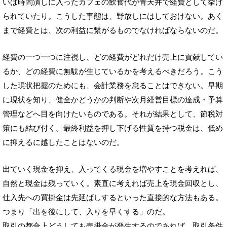
いは時間潰しに入ったカフェの飲食代が青天井で経費として挙げ
られていたり。こうした事態は、野放しにはしておけない。あく
まで経費とは、次の利益に繋がるものでなければならないのだ。
経費の一つ一つに注視し、どの経費がどれだけ売上に貢献してい
るか、どの経費に無駄が生じているかを考えるべきだろう。こう
した現状把握のためにも、会計業務を怠ることはできない。早期
に現状を知り、健全かどうかの判断や次月経営目標の達成・予算
管理などへ目を向けたいものである。それが結果として、節税対
策にも結び付く。最終利益を押し下げる性質を持つ税金は、低め
に抑えるに越したことはないのだ。
出ていく現金を抑え、入ってくる現金を増やすことを考えれば、
自然と現金は残っていく。素直に考えれば売上を現金回収とし、
仕入先への買掛金は先延ばしするといった直接的な方法もある。
つまり「出を後にして、入りを早くする」のだ。
取引の都合上どうしても売掛金が発生するのであれば、取引条件