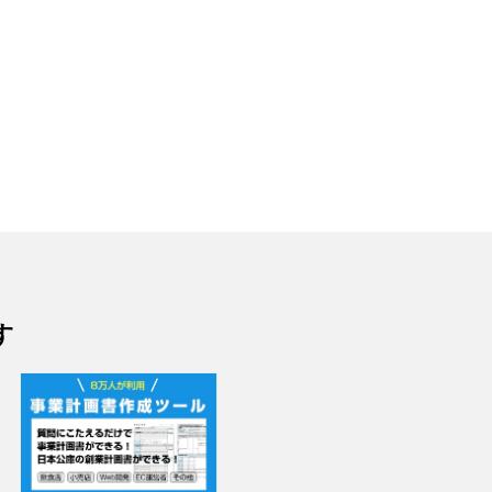
載
FAQ：会社都合のアルバイトシ
起業・経営FAQ：不動産
フトカットは違法ですか？
人になる条件には、正規
従業者というような制限
0
2025/10/08
のでしょうか？
2023
す