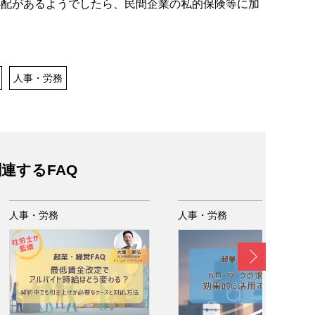
心配があるようでしたら、民間企業の私的保険等に加
。
人事・労務
連するFAQ
人事・労務
人事・労務
Next