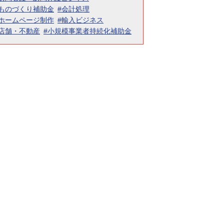
#ものづくり補助金
#会計処理
#ホームページ制作
#輸入ビジネス
#店舗・不動産
#小規模事業者持続化補助金