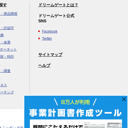
探す
ドリームゲートとは？
画・商品開発
ドリームゲート公式
SNS
達
立・許認可
Facebook
税務
Twitter
画・改善
ンターネット
サイトマップ
知財・特許
援
×
ヘルプ
析・調査
務
ジネス
コーチング
クトニッポン 会社概要