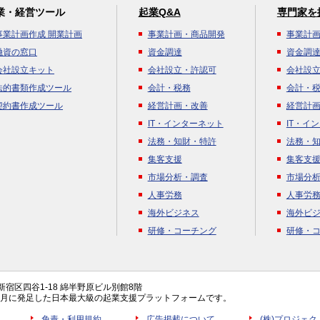
業・経営ツール
起業Q&A
専門家を
事業計画作成 開業計画
事業計画・商品開発
事業計
融資の窓口
資金調達
資金調
会社設立キット
会社設立・許認可
会社設
法的書類作成ツール
会計・税務
会計・
契約書作成ツール
経営計画・改善
経営計
IT・インターネット
IT・イ
法務・知財・特許
法務・
集客支援
集客支
市場分析・調査
市場分
人事労務
人事労
海外ビジネス
海外ビ
研修・コーチング
研修・
都新宿区四谷1-18 綿半野原ビル別館8階
年4月に発足した日本最大級の起業支援プラットフォームです。
免責・利用規約
広告掲載について
(株)プロジェ