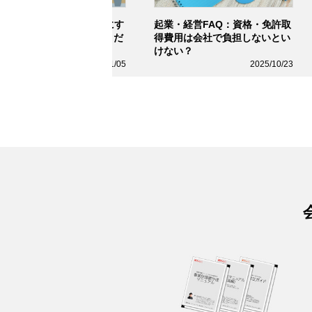
AQ：正社員より業務委託にす
起業・経営FAQ：資格・免許取
メリットについて教えてくだ
得費用は会社で負担しないとい
い
けない？
2026/01/05
2025/10/23