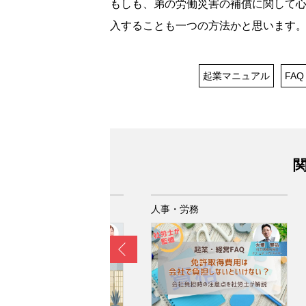
もしも、弟の労働災害の補償に関して
入することも一つの方法かと思います
起業マニュアル
FAQ
関
事・労務
人事・労務
Prev