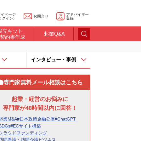
マイページ
アドバイザー
お問合せ
ログイン)
登録
設立キット
起業Q&A
契約書作成
インタビュー・事例
専門家無料メール相談はこちら
起業・経営のお悩みに
専門家が48時間以内に回答！
起業M&A
#日本政策金融公庫
#ChatGPT
SDGs
#ECサイト構築
#クラウドファンディング
#訪問看護・訪問介護ビジネス