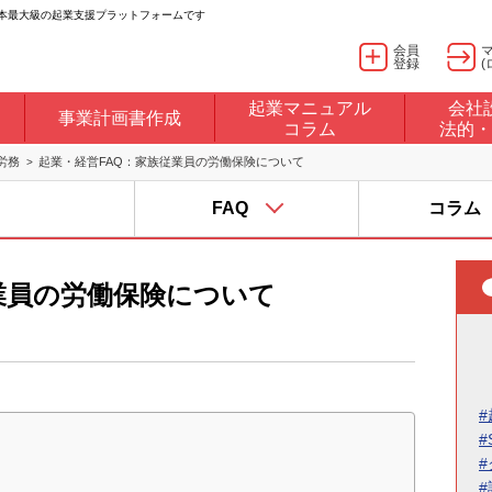
日本最大級の起業支援プラットフォームです
会員
登録
(
起業マニュアル
会社
事業計画書作成
コラム
法的・
労務
起業・経営FAQ：家族従業員の労働保険について
FAQ
コラム
業員の労働保険について
#
#