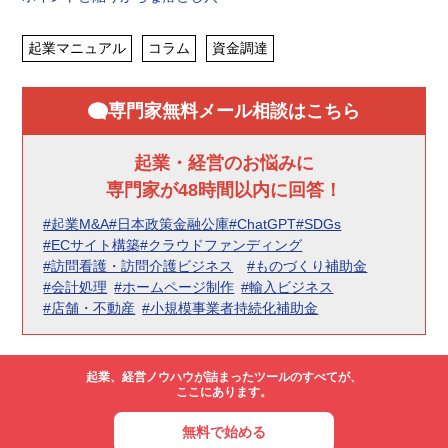
起業マニュアル
コラム
資金調達
専門家無料メール相談はこちら
起業・経営のお悩みに
専門家が48時間以内に回答！
#起業M&A
#日本政策金融公庫
#ChatGPT
#SDGs
#ECサイト構築
#クラウドファンディング
#訪問看護・訪問介護ビジネス
#ものづくり補助金
#会計処理
#ホームページ制作
#輸入ビジネス
#店舗・不動産
#小規模事業者持続化補助金
起業、経営ノウハウが詰まったツールのすべてが、
ここにあります。
無料で始める