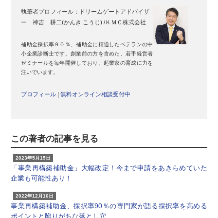
執筆者プロフィール：
ドリームゲートアドバイザ
ー 神吉 耕二(かんき こうじ) /ＫＭＣ株式会社
補助金採択率９０％、補助金に精通したベテランの中
小企業診断士です。創業前の方を含めた、若手経営者
ゼミナールを毎年開催しており、起業家の育成に力を
注いでいます。
プロフィール
|
無料オンライン相談受付中
この著者の記事を見る
2023年5月15日
「事業再構築補助金」大幅改定！今まで申請をあきらめていた
企業も可能性あり！
2022年12月16日
事業再構築補助金、採択率90％の専門家が語る採択率を高める
ポイントと陥りがちな落とし穴