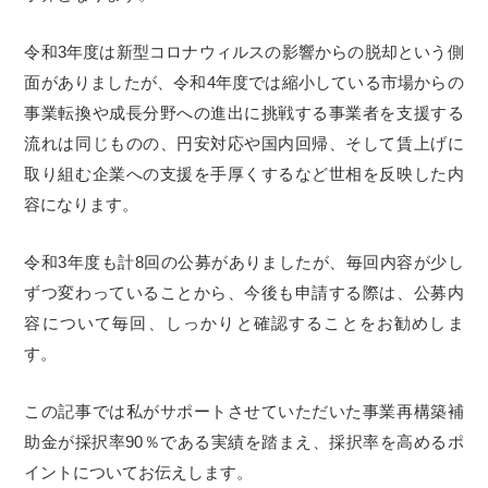
令和
3
年度は新型コロナウィルスの影響からの脱却という側
面がありましたが、令和
4
年度では縮小している市場からの
事業転換や成長分野への進出に挑戦する事業者を支援する
流れは同じものの、円安対応や国内回帰、そして賃上げに
取り組む企業への支援を手厚くするなど世相を反映した内
容になります。
令和
3
年度も計
8
回の公募がありましたが、毎回内容が少し
ずつ変わっていることから、今後も申請する際は、公募内
容について毎回、しっかりと確認することをお勧めしま
す。
この記事では私がサポートさせていただいた事業再構築補
助金が採択率
90
％である実績を踏まえ、採択率を高めるポ
イントについてお伝えします。