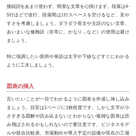
接続詞をあまり使わず、簡潔な文章を心掛けます。段落は
4-
5
行ほどで改行、段落間は
1
行スペースを空けるなど、見や
すさを考慮しましょう。ダラダラ長文や主語のない文章、
あいまいな修飾語（非常に、かなり
…
など）の使用は避け
ましょう。
特に強調したい箇所や単語は太字や下線などすぐにわかる
ように工夫しましょう。
図表の挿入
言いたいことが一目でわかるように図表を作成し挿し込み
ましょう。目安は
1
ページに
1
枚程度です。しかし文字が小
さすぎる図解や読み込まないとわからない複雑な図表は読
み飛ばされるかもしれないので要注意です。ビジネスモデ
ルや競合比較表、市場動向や導入予定の設備や現在の工場