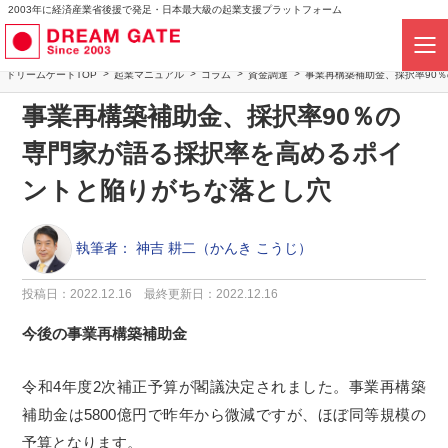
2003年に経済産業省後援で発足・日本最大級の起業支援プラットフォーム
ドリームゲートTOP
起業マニュアル
コラム
資金調達
事業再構築補助金、採択率90
事業再構築補助金、採択率90％の
専門家が語る採択率を高めるポイ
ントと陥りがちな落とし穴
執筆者：
神吉 耕二（かんき こうじ）
投稿日：2022.12.16
最終更新日：2022.12.16
今後の事業再構築補助金
令和
4
年度
2
次補正予算が閣議決定されました。事業再構築
補助金は
5800
億円で昨年から微減ですが、ほぼ同等規模の
予算となります。