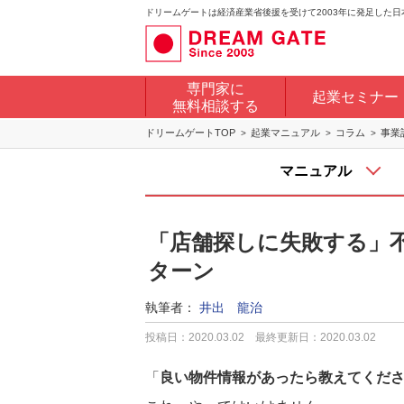
ドリームゲートは経済産業省後援を受けて2003年に発足した
専門家に
起業セミナー
無料相談する
ドリームゲートTOP
起業マニュアル
コラム
事業
マニュアル
「店舗探しに失敗する」不
ターン
執筆者：
井出 龍治
投稿日：2020.03.02
最終更新日：2020.03.02
「
良い物件情報があったら教えてくだ