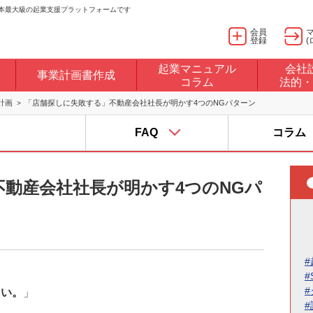
日本最大級の起業支援プラットフォームです
会員
登録
(
起業マニュアル
会社
事業計画書作成
コラム
法的・
計画
「店舗探しに失敗する」不動産会社社長が明かす4つのNGパターン
FAQ
コラム
動産会社社長が明かす4つのNGパ
#
#
さい。
」