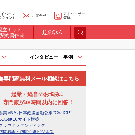
マイページ
アドバイザー
お問合せ
ログイン)
登録
設立キット
起業Q&A
契約書作成
インタビュー・事例
専門家無料メール相談はこちら
起業・経営のお悩みに
専門家が48時間以内に回答！
起業M&A
#日本政策金融公庫
#ChatGPT
SDGs
#ECサイト構築
#クラウドファンディング
#訪問看護・訪問介護ビジネス