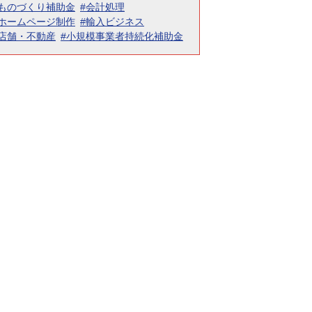
#ものづくり補助金
#会計処理
#ホームページ制作
#輸入ビジネス
#店舗・不動産
#小規模事業者持続化補助金