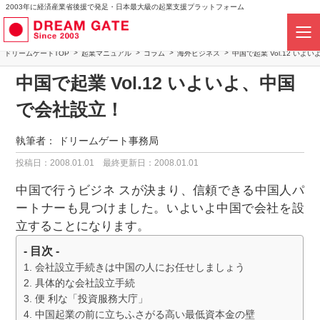
2003年に経済産業省後援で発足・日本最大級の起業支援プラットフォーム
ドリームゲートTOP
起業マニュアル
コラム
海外ビジネス
中国で起業 Vol.12 い
中国で起業 Vol.12 いよいよ、中国
で会社設立！
執筆者：
ドリームゲート事務局
投稿日：2008.01.01
最終更新日：2008.01.01
中国で行うビジネ スが決まり、信頼できる中国人パ
ートナーも見つけました。いよいよ中国で会社を設
立することになります。
- 目次 -
会社設立手続きは中国の人にお任せしましょう
具体的な会社設立手続
便 利な「投資服務大庁」
中国起業の前に立ちふさがる高い最低資本金の壁