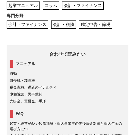
起業マニュアル
コラム
会計・ファイナンス
専門分野
会計・ファイナンス
会計・税務
確定申告・節税
合わせて読みたい
マニュアル
時効
附帯税・加算税
税金滞納、遅延のペナルティ
少額訴訟，民事裁判
売掛金、買掛金、手形
FAQ
起業・経営FAQ：40歳独身・個人事業主の老後資金対策と個人年金の
選び方につ...