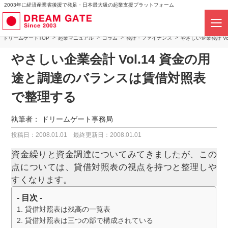
2003年に経済産業省後援で発足・日本最大級の起業支援プラットフォーム
ドリームゲートTOP
起業マニュアル
コラム
会計・ファイナンス
やさしい企業会計 V
やさしい企業会計 Vol.14 資金の用
途と調達のバランスは賃借対照表
で整理する
執筆者：
ドリームゲート事務局
投稿日：2008.01.01
最終更新日：2008.01.01
資金繰りと資金調達についてみてきましたが、この
点については、貸借対照表の視点を持つと整理しや
すくなります。
- 目次 -
貸借対照表は残高の一覧表
貸借対照表は三つの部で構成されている