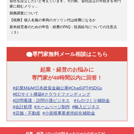
会社を設立したいと考えています。その際、会社設立の手続きを専門
家に頼むメリッ...
税務調査について
【税務】個人名義の車両のガソリン代は経費になるか
新米経営者のための申告・経費のFAQ：役員給与についての注意点
（３）
専門家無料メール相談はこちら
起業・経営のお悩みに
専門家が48時間以内に回答！
#起業M&A
#日本政策金融公庫
#ChatGPT
#SDGs
#ECサイト構築
#クラウドファンディング
#訪問看護・訪問介護ビジネス
#ものづくり補助金
#会計処理
#ホームページ制作
#輸入ビジネス
#店舗・不動産
#小規模事業者持続化補助金
起業、経営ノウハウが詰まったツールのすべてが、