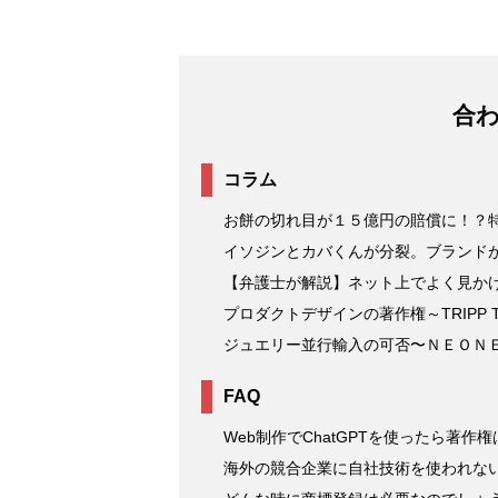
合
コラム
お餅の切れ目が１５億円の賠償に！？
イソジンとカバくんが分裂。ブランド
【弁護士が解説】ネット上でよく見か
プロダクトデザインの著作権～TRIPP T
ジュエリー並行輸入の可否〜ＮＥＯＮ
FAQ
Web制作でChatGPTを使ったら著作
海外の競合企業に自社技術を使われな