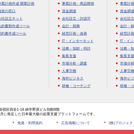
事業計画作成 開業計画
事業計画・商品開発
事業計
融資の窓口
資金調達
資金調
会社設立キット
会社設立・許認可
会社設
法的書類作成ツール
会計・税務
会計・
契約書作成ツール
経営計画・改善
経営計
IT・インターネット
IT・イ
法務・知財・特許
法務・
集客支援
集客支
市場分析・調査
市場分
人事労務
人事労
海外ビジネス
海外ビ
研修・コーチング
研修・
都新宿区四谷1-18 綿半野原ビル別館8階
年4月に発足した日本最大級の起業支援プラットフォームです。
免責・利用規約
広告掲載について
(株)プロジェ