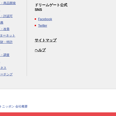
画・商品開発
ドリームゲート公式
SNS
達
立・許認可
Facebook
税務
Twitter
画・改善
ンターネット
サイトマップ
知財・特許
援
×
ヘルプ
析・調査
務
ジネス
コーチング
クトニッポン 会社概要