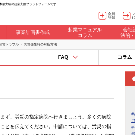
日本最大級の起業支援プラットフォームです
会員
登録
(
起業マニュアル
会社
事業計画書作成
コラム
法的・
経営トラブル
労災発生時の対応方法
FAQ
コラム
#
まず、労災の指定病院へ行きましょう。多くの病院
#
ることを伝えてください。申請については、労災の指