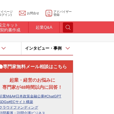
マイページ
アドバイザー
お問合せ
ログイン)
登録
設立キット
起業Q&A
契約書作成
インタビュー・事例
専門家無料メール相談はこちら
起業・経営のお悩みに
専門家が48時間以内に回答！
起業M&A
#日本政策金融公庫
#ChatGPT
SDGs
#ECサイト構築
#クラウドファンディング
#訪問看護・訪問介護ビジネス