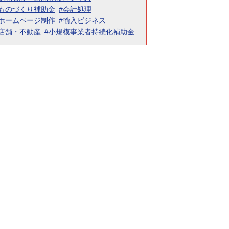
#ものづくり補助金
#会計処理
#ホームページ制作
#輸入ビジネス
#店舗・不動産
#小規模事業者持続化補助金