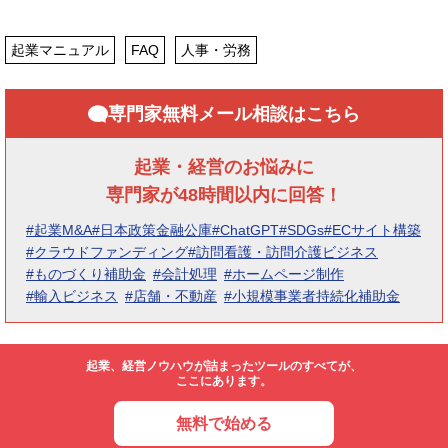
起業マニュアル
FAQ
人事・労務
専門家無料メール相談はこちら
起業・経営のお悩みに
専門家が48時間以内に回答！
#起業M&A
#日本政策金融公庫
#ChatGPT
#SDGs
#ECサイト構築
#クラウドファンディング
#訪問看護・訪問介護ビジネス
#ものづくり補助金
#会計処理
#ホームページ制作
#輸入ビジネス
#店舗・不動産
#小規模事業者持続化補助金
起業、経営ノウハウが詰まったツールのすべてが、
ここにあります。
無料で始める