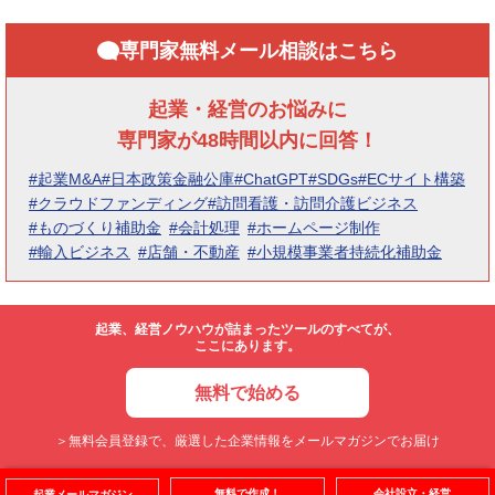
専門家無料メール相談はこちら
起業・経営のお悩みに
専門家が48時間以内に回答！
#起業M&A
#日本政策金融公庫
#ChatGPT
#SDGs
#ECサイト構築
#クラウドファンディング
#訪問看護・訪問介護ビジネス
#ものづくり補助金
#会計処理
#ホームページ制作
#輸入ビジネス
#店舗・不動産
#小規模事業者持続化補助金
起業、経営ノウハウが詰まったツールのすべてが、
ここにあります。
無料で始める
＞無料会員登録で、厳選した企業情報をメールマガジンでお届け
無料で作成！
会社設立・経営
起業メールマガジン