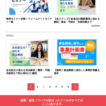
無料セミナー多数！ドリームゲートセミナ
【全ステップ】飲食店の開業費用と流れを
ー一覧
解説｜資金・手続き・失敗回避まで
2026/06/08
会社設立
会社設立の流れを完全解説｜費用・手順・
【無料】資金調達に成功した事業計画書を
失敗例まで初心者向けに解説
進呈
2026/06/02
戻る
次へ
1
2
3
4
5
6
起業、経営ノウハウが詰まったツールのすべてが、
ここにあります。