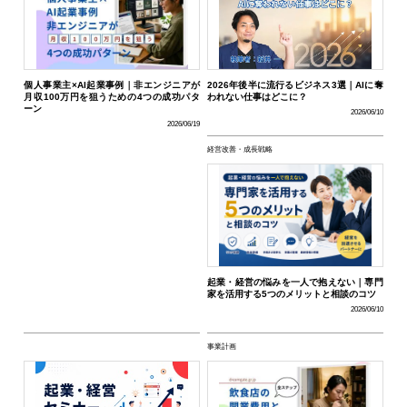
個人事業主×AI起業事例｜非エンジニアが
2026年後半に流行るビジネス3選｜AIに奪
月収100万円を狙うための4つの成功パタ
われない仕事はどこに？
ーン
2026/06/10
2026/06/19
経営改善・成長戦略
起業・経営の悩みを一人で抱えない｜専門
家を活用する5つのメリットと相談のコツ
2026/06/10
事業計画