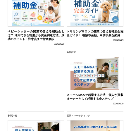
ベビーシッターの開業で使える補助金と
トリミングサロンの開業に使える補助金完
は？ 活用できる制度から資金調達方法、成
全ガイド！ 種類や金額、申請手順を網羅
功のポイント・注意点まで徹底解説
2026/06/29
2026/06/29
会社設立
スモールM&Aで起業する方法｜個人が買収
オーナーとして起業する全ステップ
2026/06/19
事業計画
営業・マーケティング