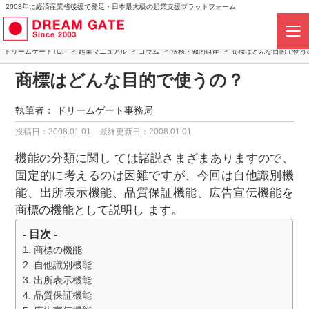
2003年に経済産業省後援で発足・日本最大級の起業支援プラットフォーム
ドリームゲートTOP
起業マニュアル
コラム
法務・知的財産
商標はどんな目的で使う
商標はどんな目的で使うの？
執筆者：
ドリームゲート事務局
投稿日：2008.01.01
最終更新日：2008.01.01
機能の分類に関し ては諸説さまざまありますので、
固定的に考えるのは困難ですが、今回は自他識別機
能、出所表示機能、品質保証機能、広告宣伝機能を
商標の機能として説明し ます。
- 目次 -
商標の機能
自他識別機能
出所表示機能
品質保証機能