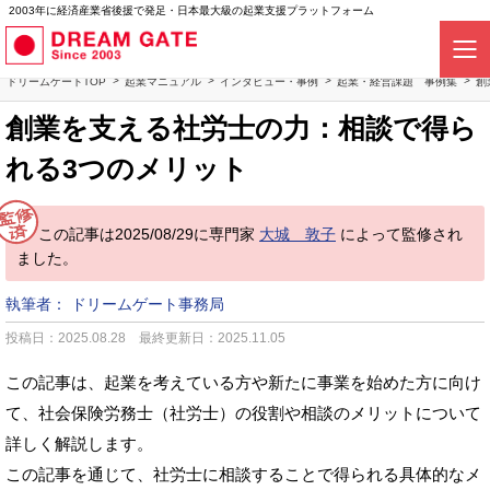
2003年に経済産業省後援で発足・日本最大級の起業支援プラットフォーム
ドリームゲートTOP
起業マニュアル
インタビュー・事例
起業・経営課題 事例集
創
創業を支える社労士の力：相談で得ら
れる3つのメリット
この記事は2025/08/29に専門家
大城 敦子
によって監修され
ました。
執筆者：
ドリームゲート事務局
投稿日：2025.08.28
最終更新日：2025.11.05
この記事は、起業を考えている方や新たに事業を始めた方に向け
て、社会保険労務士（社労士）の役割や相談のメリットについて
詳しく解説します。
この記事を通じて、社労士に相談することで得られる具体的なメ