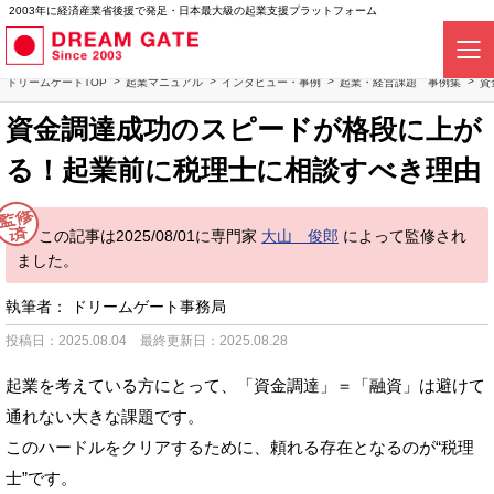
2003年に経済産業省後援で発足・日本最大級の起業支援プラットフォーム
ドリームゲートTOP
起業マニュアル
インタビュー・事例
起業・経営課題 事例集
資
資金調達成功のスピードが格段に上が
る！起業前に税理士に相談すべき理由
この記事は2025/08/01に専門家
大山 俊郎
によって監修され
ました。
執筆者：
ドリームゲート事務局
投稿日：2025.08.04
最終更新日：2025.08.28
起業を考えている方にとって、「資金調達」＝「融資」は避けて
通れない大きな課題です。
このハードルをクリアするために、頼れる存在となるのが“税理
士”です。