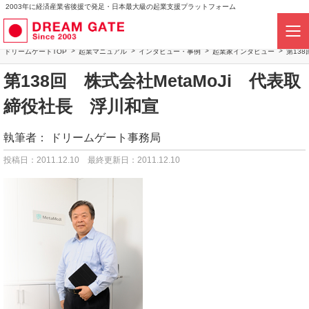
2003年に経済産業省後援で発足・日本最大級の起業支援プラットフォーム
ドリームゲートTOP
起業マニュアル
インタビュー・事例
起業家インタビュー
第13
第138回 株式会社MetaMoJi 代表取
締役社長 浮川和宣
執筆者：
ドリームゲート事務局
投稿日：2011.12.10
最終更新日：2011.12.10