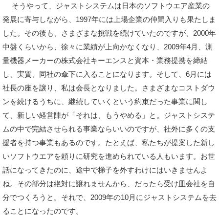
そうやって、ジャストシステムは日本のソフトウエア産業の
発展に寄与しながら、1997年には上場企業の仲間入りも果たしま
した。その後も、さまざまな挑戦を続けていたのですが、2000年
中盤くらいから、徐々に業績が上向かなくなり、2009年4月、測
量機器メーカーの株式会社キーエンスと資本・業務提携を締結
し、実質、同社の傘下に入ることになります。そして、6月には
社長の座を譲り、私は会長となりました。さまざまなコストダウ
ンを続けるうちに、継続していくという約束だった事業に関し
て、新しい経営陣が「それは、もうやめる」と。ジャストシステ
ムの中で完結させられる事業ならいいのですが、社外に多くの支
援者を持つ事業もあるのです。たとえば、私たちが提案した新し
いソフトウエアを頼りに研究を進められている人もいます。お世
話になってきたのに、途中で梯子を外すわけにはいきませんよ
ね。その部分は絶対に譲れませんから、だったら受け皿会社を自
分でつくろうと。それで、2009年の10月にジャストシステムを去
ることになったのです。