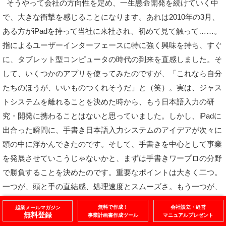
そうやって会社の方向性を定め、一生懸命開発を続けていく中
で、大きな衝撃を感じることになります。あれは2010年の3月、
ある方がiPadを持って当社に来社され、初めて見て触って……。
指によるユーザーインターフェースに特に強く興味を持ち、すぐ
に、タブレット型コンピュータの時代の到来を直感しました。そ
して、いくつかのアプリを使ってみたのですが、「これなら自分
たちのほうが、いいものつくれそうだ」と（笑）。実は、ジャス
トシステムを離れることを決めた時から、もう日本語入力の研
究・開発に携わることはないと思っていました。しかし、iPadに
出合った瞬間に、手書き日本語入力システムのアイデアが次々に
頭の中に浮かんできたのです。そして、手書きを中心として事業
を発展させていこうじゃないかと、まずは手書きワープロの分野
で勝負することを決めたのです。重要なポイントは大きく二つ。
一つが、頭と手の直結感、処理速度とスムーズさ。もう一つが、
書けない漢字の支援です。
無料で作成！
会社設立・経営
起業メールマガジン
無料登録
事業計画書作成ツール
マニュアルプレゼント