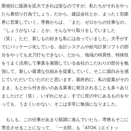
業他社に販路を拡大できれば楽なのですが、私たちがそれをやっ
たら裏切り行為でしょう。だから、建設会社とか、まったく別業
界に営業していく。専務からは、「また、ゼロからの仕事なの」
「しょうがないよ」とか、そんなやり取りをしていました
（笑）。ただ、新しもの好きな私には合っていました。大手がす
でにパッケージ化している、会計システムや給与計算ソフトの部
分をやっても太刀打ちできない。だから、地域の特異性、特殊性
をうまく活用して事業を展開している会社のこだわりの部分を勉
強して、新しい最適な仕組みを提案していく。そこに面白みを感
じていただいていたのだと思います。最終的に、私の提案がその
まま、もとから付き合いのある業者に発注されることも多々あり
ましたけど（笑）。いずれにせよ、すでに世の中にあるものをや
っても、うまくいかない。そこは非常に勉強になりました。
もしも、この仕事があまり順調に進んでいたら、専務もそこに
専念させることになって、「一太郎」も「ATOK（エイトッ