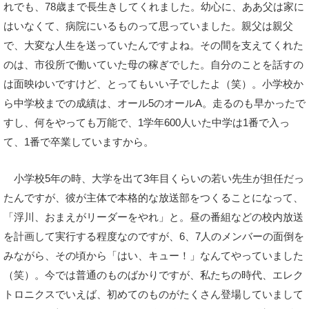
れでも、78歳まで長生きしてくれました。幼心に、ああ父は家に
はいなくて、病院にいるものって思っていました。親父は親父
で、大変な人生を送っていたんですよね。その間を支えてくれた
のは、市役所で働いていた母の稼ぎでした。自分のことを話すの
は面映ゆいですけど、とってもいい子でしたよ（笑）。小学校か
ら中学校までの成績は、オール5のオールA。走るのも早かったで
すし、何をやっても万能で、1学年600人いた中学は1番で入っ
て、1番で卒業していますから。
小学校5年の時、大学を出て3年目くらいの若い先生が担任だっ
たんですが、彼が主体で本格的な放送部をつくることになって、
「浮川、おまえがリーダーをやれ」と。昼の番組などの校内放送
を計画して実行する程度なのですが、6、7人のメンバーの面倒を
みながら、その頃から「はい、キュー！」なんてやっていました
（笑）。今では普通のものばかりですが、私たちの時代、エレク
トロニクスでいえば、初めてのものがたくさん登場していまして