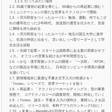
行ってみたい場所
30歳で最初の起業を果たし、60歳からの再起業に挑む！
コミュニケーションの新たな世界をテクノロジーで開拓
＜浮川和宣をつくったルーツ1＞ 勉強、運動、何でもござ
れの優等生だった少年時代。 放送部の運営を任されて、音楽
に興味を持ち始める
＜浮川和宣をつくったルーツ2＞ 地元の国立大学に進学
し、生涯の伴侶と出会う。 言い出しっぺ型リーダーとして学
生生活を謳歌
＜夫婦で起業＞ スタートは徳島県にある妻の実家がオフ
ィス。 オフコンの営業を続けるが半年間受注なし
＜かな・漢字変換システムの開発＞ 「一太郎」「ATOK」
などの製品を市場に投入し、 日本語コンピュータ環境の基礎
を築いていく
新情報端末に最適な手書き文字入力の快適さを！
「7notes」シリーズで、世界マーケットを狙う
＜再起業＞ 「テクノロジーホールディングス」型の事業
形態で、 コアテクノロジーの調査研究、開発に特化していく
＜7notes、誕生＞ 手書き入力の便利さ、素晴らしさを詰
め込んだ。 リリース当日、有料アプリのランキング1位に！
＜未来へ～MetaMoJiが目指すもの＞ もっと楽しい、嬉