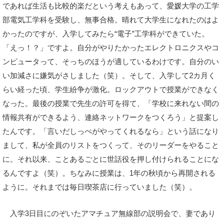
であれば生活も比較的楽だという考えもあって、愛媛大学の工学
部電気工学科を受験し、無事合格。晴れて大学生になれたのはよ
かったのですが、入学してみたら“電子”工学科ができていた。
「えっ！？」ですよ。自分がやりたかったエレクトロニクスやコ
ンピュータって、そっちのほうが適しているわけです。自分のい
い加減さに嫌気がさしました（笑）。そして、入学して2カ月く
らい経った頃、学生紛争が激化。ロックアウトで授業ができなく
なった。最後の授業で先生の許可を得て、「学校に来れない間の
情報共有ができるよう、連絡ネットワークをつくろう」と提案し
たんです。「言いだしっぺがやってくれるなら」という話になり
まして、私が全員のリストをつくって、そのリーダーをやること
に。それ以来、ことあるごとに世話役を押し付けられることにな
るんですよ（笑）。ちなみに授業は、1年の秋頃から再開される
ように。それまでは毎日喫茶店に行っていました（笑）。
入学3日目にのぞいたアマチュア無線部の説明会で、妻であり