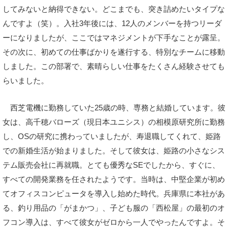
してみないと納得できない。どこまでも、突き詰めたいタイプな
んですよ（笑）。入社3年後には、12人のメンバーを持つリーダ
ーになりましたが、ここではマネジメントが下手なことが露呈。
その次に、初めての仕事ばかりを遂行する、特別なチームに移動
しました。この部署で、素晴らしい仕事をたくさん経験させても
らいました。
西芝電機に勤務していた25歳の時、専務と結婚しています。彼
女は、高千穂バローズ（現日本ユニシス）の相模原研究所に勤務
し、OSの研究に携わっていましたが、寿退職してくれて、姫路
での新婚生活が始まりました。そして彼女は、姫路の小さなシス
テム販売会社に再就職。とても優秀なSEでしたから、すぐに、
すべての開発業務を任されたようです。当時は、中堅企業が初め
てオフィスコンピュータを導入し始めた時代。兵庫県に本社があ
る、釣り用品の「がまかつ」、子ども服の「西松屋」の最初のオ
フコン導入は、すべて彼女がゼロから一人でやったんですよ。そ