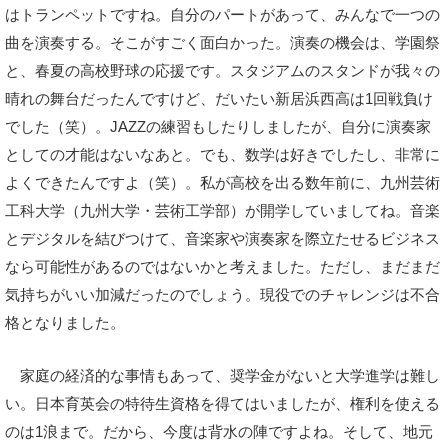
はトランペットですね。自分のパートがあって、みんなで一つの
曲を演奏する。そこがすごく面白かった。演奏の機会は、学園祭
と、春夏の高校野球の応援です。スタジアムのスタンドが我々の
晴れの舞台だったんですけど、だいたい新居浜西高は1回戦負け
でした（笑）。JAZZの練習もしたりしましたが、自分に演奏家
としての才能はないなあと。でも、数学は好きでしたし、非常に
よくできたんですよ（笑）。私が高校を出る数年前に、九州芸術
工科大学（九州大学・芸術工学部）が開学していましてね。音楽
とデジタルを結びつけて、音楽家や演奏家を際立たせるビジネス
なら可能性があるのではないかと考えました。ただし、まだまだ
気持ちがいい加減だったのでしょう。現役でのチャレンジは不合
格となりました。
家庭の経済的な事情もあって、奨学金がないと大学進学は難し
い。日本育英会の特待生資格を得てはいましたが、権利を使える
のは1浪まで。だから、今度は背水の陣ですよね。そして、地元