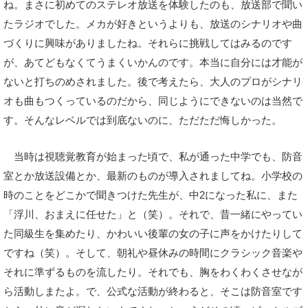
ね。まさに初めてのステレオ放送を体験したのも、放送部で聞い
たラジオでした。メカが好きというよりも、放送のシナリオや曲
づくりに興味がありましたね。それらに挑戦してはみるのです
が、あてどもなくてうまくいかんのです。本当に自分には才能が
ないと打ちのめされました。後で考えたら、大人のプロがシナリ
オも曲もつくっているのだから、同じようにできないのは当然で
す。そんなレベルでは到底ないのに、ただただ悔しかった。
当時は視聴覚教育が始まった頃で、私が通った中学でも、防音
室とか放送設備とか、最新のものが導入されましてね。小学校の
時のことをどこかで聞きつけた先生が、中2になった私に、また
「浮川、おまえに任せた」と（笑）。それで、昔一緒にやってい
た同級生を集めたり、かわいい後輩の女の子に声をかけたりして
ですね（笑）。そして、朝礼や昼休みの時間にクラシック音楽や
それに準ずるものを流したり。それでも、胸をわくわくさせなが
ら活動しまたよ。で、公式な活動が終わると、そこは防音室です