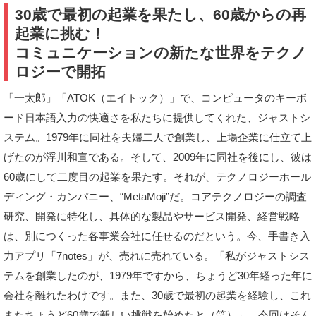
30歳で最初の起業を果たし、60歳からの再
起業に挑む！
コミュニケーションの新たな世界をテクノ
ロジーで開拓
「一太郎」「ATOK（エイトック）」で、コンピュータのキーボ
ード日本語入力の快適さを私たちに提供してくれた、ジャストシ
ステム。1979年に同社を夫婦二人で創業し、上場企業に仕立て上
げたのが浮川和宣である。そして、2009年に同社を後にし、彼は
60歳にして二度目の起業を果たす。それが、テクノロジーホール
ディング・カンパニー、“MetaMoji”だ。コアテクノロジーの調査
研究、開発に特化し、具体的な製品やサービス開発、経営戦略
は、別につくった各事業会社に任せるのだという。今、手書き入
力アプリ「7notes」が、売れに売れている。「私がジャストシス
テムを創業したのが、1979年ですから、ちょうど30年経った年に
会社を離れたわけです。また、30歳で最初の起業を経験し、これ
またちょうど60歳で新しい挑戦を始めたと（笑）」。今回はそん