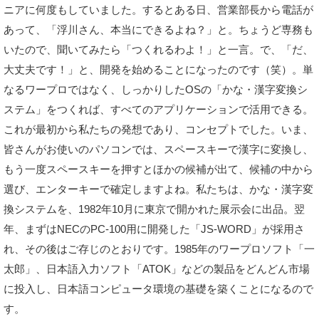
ニアに何度もしていました。するとある日、営業部長から電話が
あって、「浮川さん、本当にできるよね？」と。ちょうど専務も
いたので、聞いてみたら「つくれるわよ！」と一言。で、「だ、
大丈夫です！」と、開発を始めることになったのです（笑）。単
なるワープロではなく、しっかりしたOSの「かな・漢字変換シ
ステム」をつくれば、すべてのアプリケーションで活用できる。
これが最初から私たちの発想であり、コンセプトでした。いま、
皆さんがお使いのパソコンでは、スペースキーで漢字に変換し、
もう一度スペースキーを押すとほかの候補が出て、候補の中から
選び、エンターキーで確定しますよね。私たちは、かな・漢字変
換システムを、1982年10月に東京で開かれた展示会に出品。翌
年、まずはNECのPC-100用に開発した「JS-WORD」が採用さ
れ、その後はご存じのとおりです。1985年のワープロソフト「一
太郎」、日本語入力ソフト「ATOK」などの製品をどんどん市場
に投入し、日本語コンピュータ環境の基礎を築くことになるので
す。