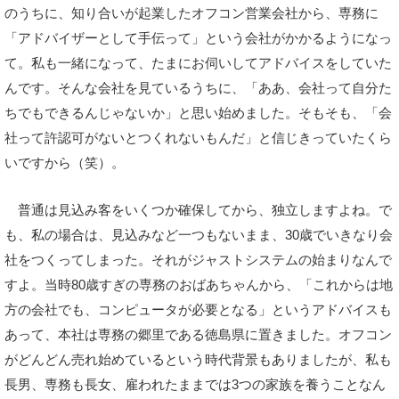
のうちに、知り合いが起業したオフコン営業会社から、専務に
「アドバイザーとして手伝って」という会社がかかるようになっ
て。私も一緒になって、たまにお伺いしてアドバイスをしていた
んです。そんな会社を見ているうちに、「ああ、会社って自分た
ちでもできるんじゃないか」と思い始めました。そもそも、「会
社って許認可がないとつくれないもんだ」と信じきっていたくら
いですから（笑）。
普通は見込み客をいくつか確保してから、独立しますよね。で
も、私の場合は、見込みなど一つもないまま、30歳でいきなり会
社をつくってしまった。それがジャストシステムの始まりなんで
すよ。当時80歳すぎの専務のおばあちゃんから、「これからは地
方の会社でも、コンピュータが必要となる」というアドバイスも
あって、本社は専務の郷里である徳島県に置きました。オフコン
がどんどん売れ始めているという時代背景もありましたが、私も
長男、専務も長女、雇われたままでは3つの家族を養うことなん