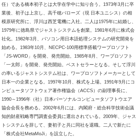
任）である橋本初子とは大学在学中に知り合う。1973年3月に卒
業後、初子は上京し、高千穂バローズ（現 日本ユニシス）の相
模原研究所に、浮川は西芝電機に入社。二人は1975年に結婚し、
1979年に徳島県でジャストシステムを創業。1981年6月に株式会
社化。1982年3月、パソコン用日本語処理システムの研究開発を
始める。1983年10月、NECPC-100用標準搭載ワープロソフト
「JS-WORD」を開発、発売開始。1985年8月、ワープロソフト
「一太郎」を開発、発売開始。ベストセラーとなる。そして浮川
の率いるジャストシステム社は、ワープロソフトメーカーとして
日本一の企業となる。1997年10月、株式を上場。1991年9月にコ
ンピュータソフトウェア著作権協会（ACCS）の副理事長に、
1990～1996年（社）日本パーソナルコンピュータソフトウエア
協会会長を務める。2002年6月には、内閣府・総合科学技術会議
知的財産戦略専門調査会委員に選出されている。2009年、ジャス
トシステムを辞して、妻初子と共に同社を退職。二人で新たに
「株式会社MetaMoJi」を設立した。