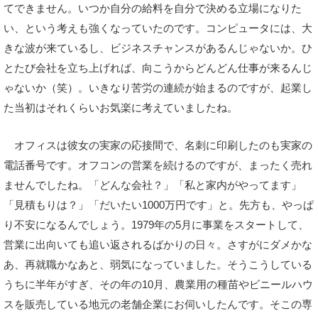
てできません。いつか自分の給料を自分で決める立場になりた
い、という考えも強くなっていたのです。コンピュータには、大
きな波が来ているし、ビジネスチャンスがあるんじゃないか。ひ
とたび会社を立ち上げれば、向こうからどんどん仕事が来るんじ
ゃないか（笑）。いきなり苦労の連続が始まるのですが、起業し
た当初はそれくらいお気楽に考えていましたね。
オフィスは彼女の実家の応接間で、名刺に印刷したのも実家の
電話番号です。オフコンの営業を続けるのですが、まったく売れ
ませんでしたね。「どんな会社？」「私と家内がやってます」
「見積もりは？」「だいたい1000万円です」と。先方も、やっぱ
り不安になるんでしょう。1979年の5月に事業をスタートして、
営業に出向いても追い返されるばかりの日々。さすがにダメかな
あ、再就職かなあと、弱気になっていました。そうこうしている
うちに半年がすぎ、その年の10月、農業用の種苗やビニールハウ
スを販売している地元の老舗企業にお伺いしたんです。そこの専