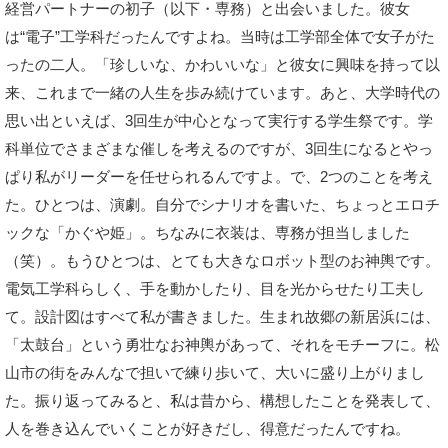
経営パートナーの初子（以下・専務）と出会いました。彼女
は“電子”工学科だったんですよね。当時は工学部全体で女子がた
ったの二人。「珍しいな、かわいいな」と彼女に興味を持って以
来、これまで一緒の人生を歩み続けています。あと、大学時代の
思い出といえば、3回生が中心となって実行する学生祭です。学
科単位でさまざまな催しを考えるのですが、3回生になるとやっ
ぱり私がリーダーを任せられるんですよ。で、2つのことを考え
た。ひとつは、演劇。自分でシナリオを書いた、ちょっとエロチ
ックな「かぐや姫」。ちなみに衣装は、専務が担当しました
（笑）。もうひとつは、とても大きなロボット型のお神輿です。
電気工学科らしく、手を動かしたり、目を光からせたり工夫し
て。設計図はすべて私が書きました。生まれ故郷の新居浜には、
「太鼓台」という勇壮なお神輿があって、それをモチーフに。松
山市の街をみんなで担いで練り歩いて、大いに盛り上がりまし
た。振り返ってみると、私は昔から、構想したことを発表して、
人を巻き込んでいくことが好きだし、得意だったんですね。