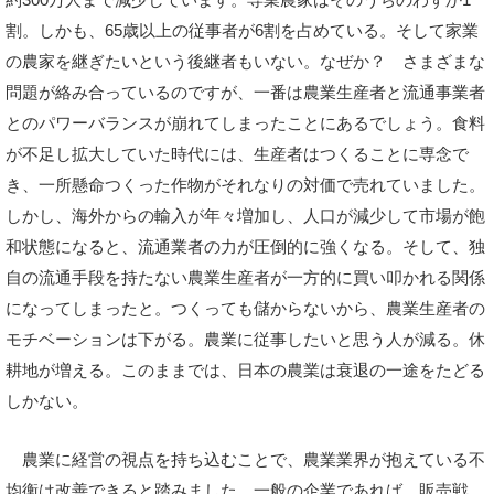
割。しかも、65歳以上の従事者が6割を占めている。そして家業
の農家を継ぎたいという後継者もいない。なぜか？ さまざまな
問題が絡み合っているのですが、一番は農業生産者と流通事業者
とのパワーバランスが崩れてしまったことにあるでしょう。食料
が不足し拡大していた時代には、生産者はつくることに専念で
き、一所懸命つくった作物がそれなりの対価で売れていました。
しかし、海外からの輸入が年々増加し、人口が減少して市場が飽
和状態になると、流通業者の力が圧倒的に強くなる。そして、独
自の流通手段を持たない農業生産者が一方的に買い叩かれる関係
になってしまったと。つくっても儲からないから、農業生産者の
モチベーションは下がる。農業に従事したいと思う人が減る。休
耕地が増える。このままでは、日本の農業は衰退の一途をたどる
しかない。
農業に経営の視点を持ち込むことで、農業業界が抱えている不
均衡は改善できると踏みました。一般の企業であれば、販売戦