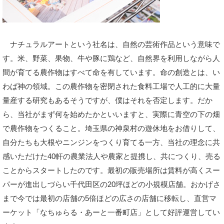
ナチュラルアートという社名は、自然の芸術作品という意味で
す。米、野菜、果物、牛や豚に鶏など、自然界を利用しながら人
間が育てる農作物はすべて命を有しています。命の創造とは、い
わば神の領域。この農作物を密閉された食料工場で人工的に大量
量産する研究もあるそうですが、僕はそれを否定します。だか
ら、当社がまず何を始めたかといいますと、実際に青空の下の畑
で農作物をつくること。埼玉県の神泉村の遊休地をお借りして、
自分たちも大根やニンジンをつくり育てる一方、当社の理念に共
感いただけた40軒の農業法人や農家と提携し、共につくり、売る
ことからスタートしたのです。最初の販売場所は賃料が高くスー
パーが進出しづらい千代田区の20坪ほどの小規模店舗。おかげさ
まで今では最初の店舗の5倍ほどの広さの店舗に移転し、直営マ
ーケット「なちゅらる・あーと一番町店」として好評運営してい