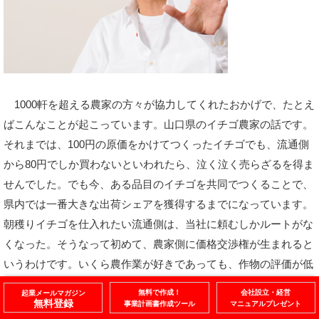
1000軒を超える農家の方々が協力してくれたおかげで、たとえ
ばこんなことが起こっています。山口県のイチゴ農家の話です。
それまでは、100円の原価をかけてつくったイチゴでも、流通側
から80円でしか買わないといわれたら、泣く泣く売らざるを得ま
せんでした。でも今、ある品目のイチゴを共同でつくることで、
県内では一番大きな出荷シェアを獲得するまでになっています。
朝穫りイチゴを仕入れたい流通側は、当社に頼むしかルートがな
くなった。そうなって初めて、農家側に価格交渉権が生まれると
いうわけです。いくら農作業が好きであっても、作物の評価が低
いとやる気なんて出ませんよね。ずっとそんな状況が続いていた
無料で作成！
会社設立・経営
起業メールマガジン
から、農家の人々も見下されていると感じ、負け犬根性に陥って
無料登録
事業計画書作成ツール
マニュアルプレゼント