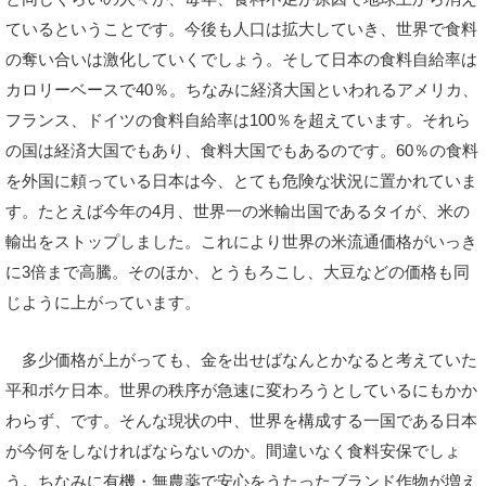
ているということです。今後も人口は拡大していき、世界で食料
の奪い合いは激化していくでしょう。そして日本の食料自給率は
カロリーベースで40％。ちなみに経済大国といわれるアメリカ、
フランス、ドイツの食料自給率は100％を超えています。それら
の国は経済大国でもあり、食料大国でもあるのです。60％の食料
を外国に頼っている日本は今、とても危険な状況に置かれていま
す。たとえば今年の4月、世界一の米輸出国であるタイが、米の
輸出をストップしました。これにより世界の米流通価格がいっき
に3倍まで高騰。そのほか、とうもろこし、大豆などの価格も同
じように上がっています。
多少価格が上がっても、金を出せばなんとかなると考えていた
平和ボケ日本。世界の秩序が急速に変わろうとしているにもかか
わらず、です。そんな現状の中、世界を構成する一国である日本
が今何をしなければならないのか。間違いなく食料安保でしょ
う。ちなみに有機・無農薬で安心をうたったブランド作物が増え