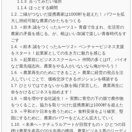
言ってみたい場所
ほっとする瞬間
ご縁がつないだ提携農家は1000軒を超えた！ パワーを拡
大し持続可能な農業のかたちをつくる
＜鈴木 誠をつくったルーツ.1＞ 青森で生まれ、生活苦の
農家の矛盾を感じる。が、根はいい加減で楽しい青春時代をす
ごす
＜鈴木 誠をつくったルーツ.2＞ ベンチャービジネス支援
をスタート！起業家としての生き方に魅力を感じる
＜起業前にビジネススクールへ＞ 仲間の多くはIT、バイオ
など最先端志向。農業をやる人がいないなら俺がやろう！
＜農業再生のためにできること＞ 農業に経営の視点を注
入していくことで、価格交渉できるポジションを構築する
ひとりではできないから旗を掲げ宣言した。 農業再生に
命をかけるビジネスを始めます！
＜畑を増やす会社誕生！＞ 実際に青空の下の畑で農作物
をつくること。協力を取りつけた提携農家は1000軒を超えた
＜平和ボケ日本を救うために＞ 食料安保をより確実、堅
固にするために、農業のパワーをどんどん拡大していく
＜未来へ～ナチュラルアートが目指すもの＞ ひとつの目
標は農業生産高の10％年商の獲得。農業ビジネス界のリーディ