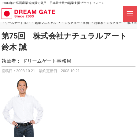
2003年に経済産業省後援で発足・日本最大級の起業支援プラットフォーム
ドリームゲートTOP
起業マニュアル
インタビュー・事例
起業家インタビュー
第75
第75回 株式会社ナチュラルアート
鈴木 誠
執筆者：
ドリームゲート事務局
投稿日：2008.10.21
最終更新日：2008.10.21