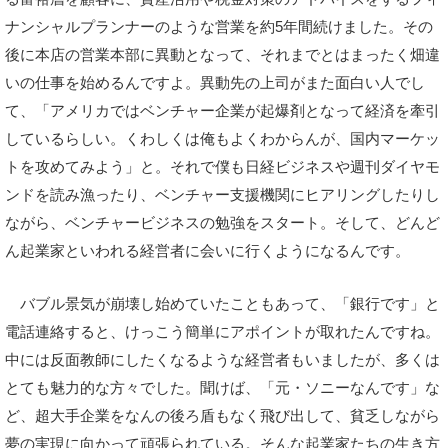
ナンシャルプランナーのような営業を約5年間続けました。その
後に本店の営業本部に異動となって、それまでとはまったく畑違
いの仕事を始めるんですよ。異動先の上司がまた面白い人でし
て、「アメリカではベンチャー企業が起爆剤となって経済を牽引
しているらしい。くわしくは俺もよくわからんが、国内マーケッ
トを攻めてみよう」と。それで僕も日経ビジネスや週刊ダイヤモ
ンドを読み漁ったり、ベンチャー支援機関にヒアリングしたりし
ながら、ベンチャービジネスの勉強をスタート。そして、どんど
ん起業家といわれる経営者に会いに行くようになるんです。
バブル景気が崩壊し始めていたこともあって、「銀行です」と
電話連絡すると、けっこう簡単にアポイントが取れたんですね。
中には反面教師にしたくなるような経営者もいましたが、多くは
とても魅力的な方々でした。聞けば、「元・ソニーなんです」な
ど、超大手企業をなんの後ろ盾もなく飛び出して、貧乏しながら
夢の実現に向かって頑張られている。そんな起業家たちの生き方