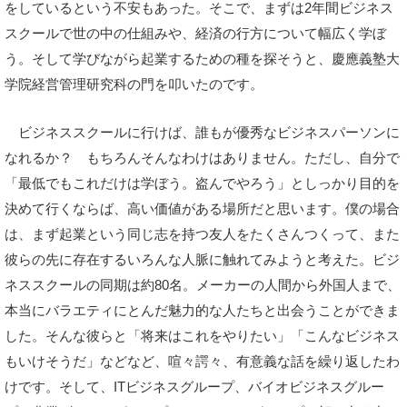
をしているという不安もあった。そこで、まずは2年間ビジネス
スクールで世の中の仕組みや、経済の行方について幅広く学ぼ
う。そして学びながら起業するための種を探そうと、慶應義塾大
学院経営管理研究科の門を叩いたのです。
ビジネススクールに行けば、誰もが優秀なビジネスパーソンに
なれるか？ もちろんそんなわけはありません。ただし、自分で
「最低でもこれだけは学ぼう。盗んでやろう」としっかり目的を
決めて行くならば、高い価値がある場所だと思います。僕の場合
は、まず起業という同じ志を持つ友人をたくさんつくって、また
彼らの先に存在するいろんな人脈に触れてみようと考えた。ビジ
ネススクールの同期は約80名。メーカーの人間から外国人まで、
本当にバラエティにとんだ魅力的な人たちと出会うことができま
した。そんな彼らと「将来はこれをやりたい」「こんなビジネス
もいけそうだ」などなど、喧々諤々、有意義な話を繰り返したわ
けです。そして、ITビジネスグループ、バイオビジネスグルー