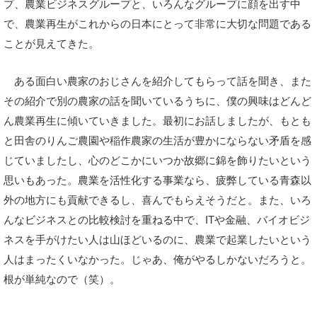
プ、農業ビジネスグループと、いろんなグループに顔を出す中
で、農業再生がこれからの日本にとって非常に大切な問題である
ことが見えてきた。
ある面白い農家のおじさんを紹介してもらって話を聞き、また
その紹介で別の農家の話を聞いているうちに、僕の興味はどんど
ん農業再生に傾いていきました。最初にお話しましたが、もとも
と田舎のりんご農園や稲作農家の生活が豊かにならない矛盾を感
じていましたし、心のどこかにいつか故郷に錦を飾りたいという
思いもあった。農業を活性化する事業なら、疲弊している青森以
外の地方にも貢献できるし、喜んでもらえそうだと。また、いろ
んなビジネスとの比較検討を重ねる中で、ITや金融、バイオビジ
ネスを手がけたい人は山ほどいるのに、農業で起業したいという
人はまったくいなかった。じゃあ、俺がやるしかないだろうと。
根が単純なので（笑）。