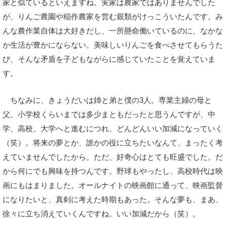
家と似ているといえますね。実家は農家ではありませんでした
が、りんご農園や稲作農家を営む親類がけっこういたんです。み
んな農作業自体は大好きだし、一所懸命働いているのに、なかな
か生活が豊かにならない。美味しいりんごを食べさせてもらうた
び、そんな矛盾を子どもながらに感じていたことを覚えていま
す。
ちなみに、きょうだいは姉と弟と僕の3人。専業主婦の母と
父。小学校くらいまでは多少まともだったと思うんですが、中
学、高校、大学へと進むにつれ、どんどんいい加減になっていく
（笑）。将来の夢とか、誰かの役に立ちたいなんて、まったく考
えていませんでしたから。ただ、好奇心はとても旺盛でした。だ
から何にでも興味を持つんです。野球もやったし、高校時代は映
画にもはまりました。オールナイトの映画館に通って、映画監督
になりたいと、真剣に考えた時期もあった。そんな夢も、まあ、
徐々に立ち消えていくんですね。いい加減だから（笑）。