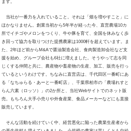
ます。
当社が一番力を入れていること。それは「畑を増やすこと」に
ほかなりません。創業当初から5年半が経った今、直営農場10カ
所でイチゴやメロンをつくり、牛や豚を育て、全国を休みなく歩
き回って協力を取りつけた提携農家は1000軒を超えています。ま
た、2年ほど前からM&Aで醤油製造会社、食肉製造卸会社など支
援を始め、グループ会社も6社に増えました。そうやって志を同
じくする仲間と共に、農産物や畜産物の生産、加工、販売を行っ
ているというわけです。ちなみに直営店は、千代田区一番町にあ
る「なちゅらる・あーと一番町店」、千葉県柏市の「農場れすと
らん六素（ロッソ）」の2か所と、当社Webサイトでのネット販
売。もちろん大手小売りや外食産業、食品メーカーなどにも直接
販売しています。
そんな活動を続けていく中、経営悪化に陥った農業生産者から
の再生依頼も増えていきました。小規模の農家は苦しくとも自給