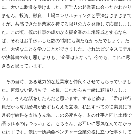
に、大いに刺激を受けました。何千人の起業家に会ったかわかり
ません。投資、融資、上場コンサルティングと手法はさまざまで
すが、共感できた起業家を持てる限りの力を発揮して応援しまし
た。この頃、僕の仕事の成功が支援企業の上場達成とするなら
ば、それはお手伝いした数の1割にも満たなかったでしょう。た
だ、大切なことを学ぶことができました。それはビジネスモデル
や決算書の良し悪しよりも、“企業は人なり”。今でも、これに尽
きると思っています。
その当時、ある魅力的な起業家と仲良くさせてもらっていまし
た。何気ない気持ちで「社長、これからも一緒に頑張りましょ
う」、そんな話をしたんだと思います。すると彼は、「君は銀行
員だから毎月給与が必ずもらえる立場。私はすべての従業員に毎
月必ず給料を支払う立場。この必死さを、君の仕事と同じ土俵で
語られるのはつらい」と。もちろん、お互いに悪気なんてなかっ
たはずです。僕は一所懸命ベンチャー企業の役に立つ仕事をして