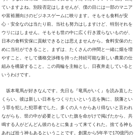
ていますよね。別段否定はしませんが、僕の目には一部のマニア
や富裕層向けのビジネスゲームに映ります。そもそも食料が安
心・安全なのは当たり前。当社も努力はしますけど、特別それを
ウリにはしません。そもそも世の中に広く行き渡らないものが、
日本の食料安保に貢献できるとは思えませんから。食料安保のた
めに当社ができること。まずは、たくさんの仲間と一緒に畑を増
やすこと。そして価格交渉権を持った持続可能な新しい農業の仕
組みを構築すること。この両輪を主軸とし、日夜奔走していると
いうわけです。
坂本竜馬が好きなんです。先日も『竜馬がいく』を読み直した
くらい。彼は新しい日本をつくりたいという志を胸に、脱藩とい
う罪を犯した犯罪者でした。多くの人々からあり得ないと言われ
ながらも、世の中が必要としていた旗を命がけで掲げたから、共
鳴する人がどんどん彼のもとに集まって来てくれた。捨てる神も
あれば拾う神もあるということです。創業から5年半で170億円の