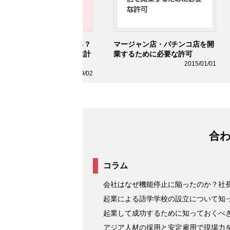
業したい！何からはじめる？
マージャン店・パチンコ店を開
己資金はいくら必要？事業計
業するために必要な許可
から会社設立までの全て
2015/01/01
2022/09/02
合
コラム
会社はなぜ機能停止に陥ったのか？社長
起業による語学学校の設立について知
起業して成功するために知っておくべ
アジア人材の採用と安定雇用で現場力を強