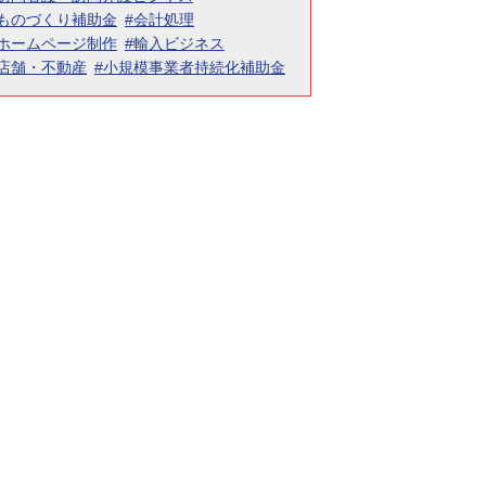
#ものづくり補助金
#会計処理
#ホームページ制作
#輸入ビジネス
#店舗・不動産
#小規模事業者持続化補助金