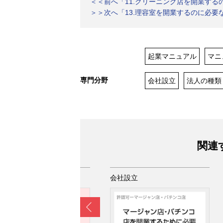
＜＜前へ「11.クリーニング店を開業する
＞＞次へ「13.理容室を開業するのに必要
起業マニュアル
マニ
専門分野
会社設立
法人の種類
関連
社設立
会社設立
Prev