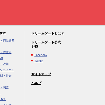
探す
ドリームゲートとは？
画・商品開発
ドリームゲート公式
SNS
達
立・許認可
Facebook
税務
Twitter
画・改善
ンターネット
サイトマップ
知財・特許
援
×
ヘルプ
析・調査
務
ジネス
コーチング