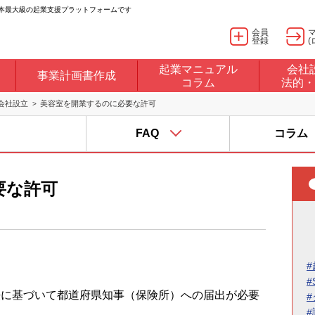
日本最大級の起業支援プラットフォームです
会員
登録
(
起業マニュアル
会社
事業計画書作成
コラム
法的・
会社設立
美容室を開業するのに必要な許可
FAQ
コラム
要な許可
#
#
法に基づいて都道府県知事（保険所）への届出が必要