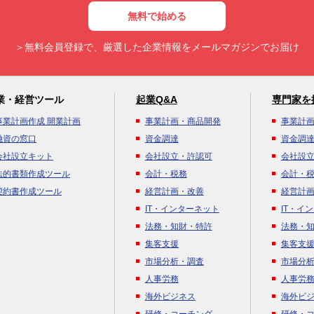
無料で始める
＞無料会員登録で、厳選した企業情報をメールマガジンでお届け
業・経営ツール
起業Q&A
専門家を
事業計画作成 開業計画
事業計画・商品開発
事業計
融資の窓口
資金調達
資金調
会社設立キット
会社設立・許認可
会社設
法的書類作成ツール
会計・税務
会計・
契約書作成ツール
経営計画・改善
経営計
IT・インターネット
IT・イ
法務・知財・特許
法務・
集客支援
集客支
市場分析・調査
市場分
人事労務
人事労
海外ビジネス
海外ビ
研修・コーチング
研修・