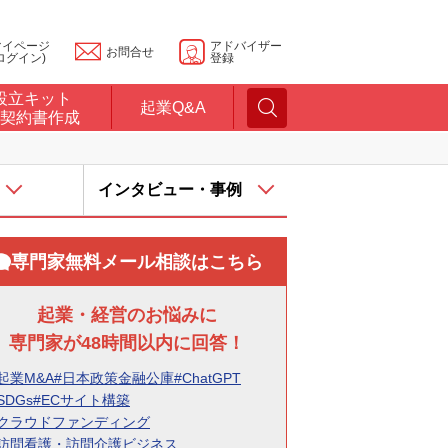
マイページ
アドバイザー
お問合せ
ログイン)
登録
設立キット
起業Q&A
契約書作成
インタビュー・事例
専門家無料メール相談はこちら
起業・経営のお悩みに
専門家が48時間以内に回答！
起業M&A
#日本政策金融公庫
#ChatGPT
SDGs
#ECサイト構築
#クラウドファンディング
#訪問看護・訪問介護ビジネス