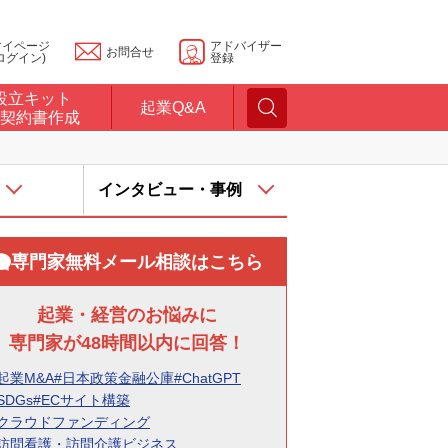
マイページ
アドバイザー
お問合せ
ログイン)
登録
設立キット
起業Q&A
契約書作成
インタビュー・事例
専門家無料メール相談はこちら
起業・経営のお悩みに
専門家が48時間以内に回答！
起業M&A
#日本政策金融公庫
#ChatGPT
SDGs
#ECサイト構築
#クラウドファンディング
#訪問看護・訪問介護ビジネス