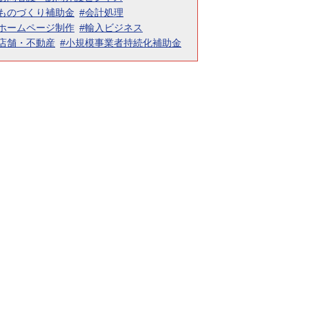
#ものづくり補助金
#会計処理
#ホームページ制作
#輸入ビジネス
#店舗・不動産
#小規模事業者持続化補助金