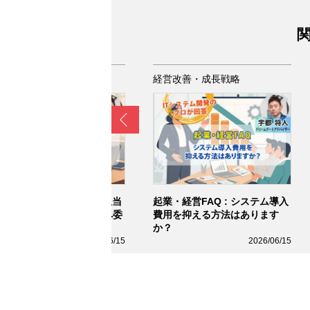
関
営改善・成長戦略
経営改善・成長戦略
Prev
業・経営FAQ : 社内でIT担当
起業・経営FAQ : システム導入
を採用するべきか、外部へ委
費用を抑える方法はあります
するべきか悩んでいます
か？
2026/06/15
2026/06/15