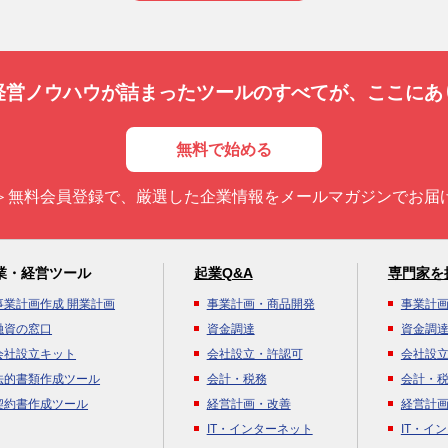
経営ノウハウが詰まったツールのすべてが、
ここにあ
無料で始める
＞無料会員登録で、厳選した企業情報をメールマガジンでお届
業・経営ツール
起業Q&A
専門家を
事業計画作成 開業計画
事業計画・商品開発
事業計
融資の窓口
資金調達
資金調
会社設立キット
会社設立・許認可
会社設
法的書類作成ツール
会計・税務
会計・
契約書作成ツール
経営計画・改善
経営計
IT・インターネット
IT・イ