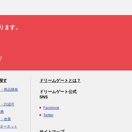
ります。
け
探す
ドリームゲートとは？
画・商品開発
ドリームゲート公式
SNS
達
立・許認可
Facebook
税務
Twitter
画・改善
ンターネット
サイトマップ