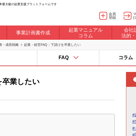
日本最大級の起業支援プラットフォームです
会員
登録
(
起業マニュアル
会社
事業計画書作成
コラム
法的・
善・成長戦略
起業・経営FAQ：下請けを卒業したい
FAQ
コラム
を卒業したい
#
#