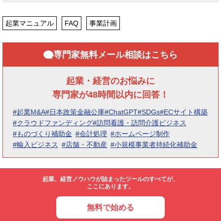
起業マニュアル
FAQ
事業計画
専門家無料メール相談はこちら
起業・経営のお悩みに
専門家が48時間以内に回答！
#起業M&A
#日本政策金融公庫
#ChatGPT
#SDGs
#ECサイト構築
#クラウドファンディング
#訪問看護・訪問介護ビジネス
#ものづくり補助金
#会計処理
#ホームページ制作
#輸入ビジネス
#店舗・不動産
#小規模事業者持続化補助金
起業、経営ノウハウが詰まったツールのすべてが、
ここにあります。
無料で始める