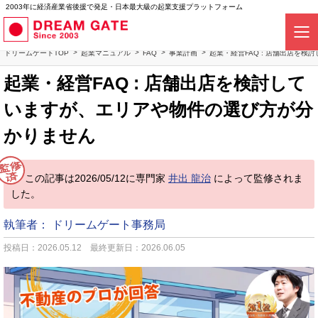
2003年に経済産業省後援で発足・日本最大級の起業支援プラットフォーム
ドリームゲートTOP
起業マニュアル
FAQ
事業計画
起業・経営FAQ : 店舗出店を
起業・経営FAQ : 店舗出店を検討して
いますが、エリアや物件の選び方が分
かりません
この記事は2026/05/12に専門家
井出 龍治
によって監修されま
した。
執筆者：
ドリームゲート事務局
投稿日：2026.05.12
最終更新日：2026.06.05