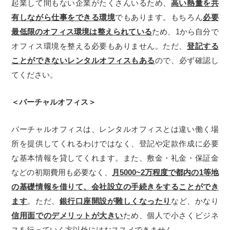
起業して間もない企業がたくさんいるため、
高い熱量を共
有しながら仕事をできる環境
でもあります。もちろん
必要
最低限のオフィス環境は整えられている
ため、1から自分で
オフィス環境を整える必要もありません。ただ、
登記する
ことができないレンタルオフィスもある
ので、必ず確認し
てください。
＜バーチャルオフィス＞
バーチャルオフィスは、レンタルオフィスとは違い働く場
所を提供してくれるわけではなく、登記や定款作成に必要
な基本情報を貸してくれます。また、敷金・礼金・保証金
などの初期費用も必要なく、
月5000~2万程度で都内の1等地
の基礎情報を借りて、会社設立の手続きをすることができ
ます
。ただ、
銀行口座開設が難しくなったり
など、かなり
信用面でのデメリットが大きい
ため、個人で小さくビジネ
スを行っていく方以外にはおススメできません。