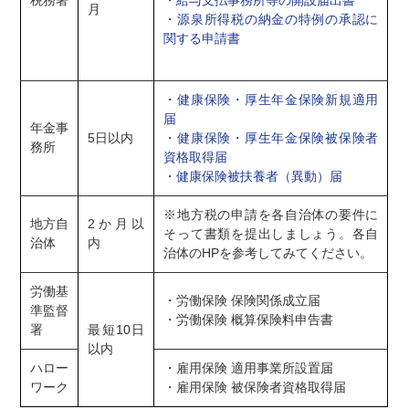
月
・
源泉所得税の納金の特例の承認に
関する申請書
・
健康保険・厚生年金保険新規適用
届
年金事
5日以内
・
健康保険・厚生年金保険被保険者
務所
資格取得届
・
健康保険被扶養者（異動）届
※地方税の申請を各自治体の要件に
地方自
2か月以
そって書類を提出しましょう。
各自
治体
内
治体のHPを参考してみてください。
労働基
・労働保険 保険関係成立届
準監督
・労働保険 概算保険料申告書
署
最短10日
以内
ハロー
・雇用保険 適用事業所設置届
ワーク
・雇用保険 被保険者資格取得届