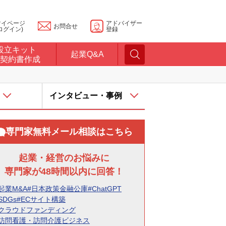
マイページ
アドバイザー
お問合せ
ログイン)
登録
設立キット
起業Q&A
契約書作成
インタビュー・事例
専門家無料メール相談はこちら
起業・経営のお悩みに
専門家が48時間以内に回答！
起業M&A
#日本政策金融公庫
#ChatGPT
SDGs
#ECサイト構築
#クラウドファンディング
#訪問看護・訪問介護ビジネス