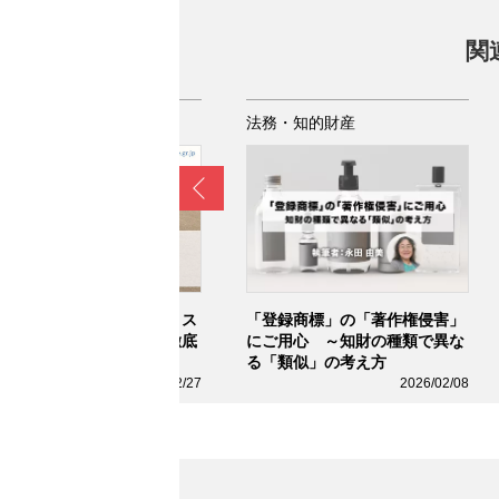
関
務・知的財産
法務・知的財産
Prev
事再生と破産のちがいは？ス
「登録商標」の「著作権侵害」
ートアップ経営者向けに徹底
にご用心 ～知財の種類で異な
説
る「類似」の考え方
2026/02/27
2026/02/08