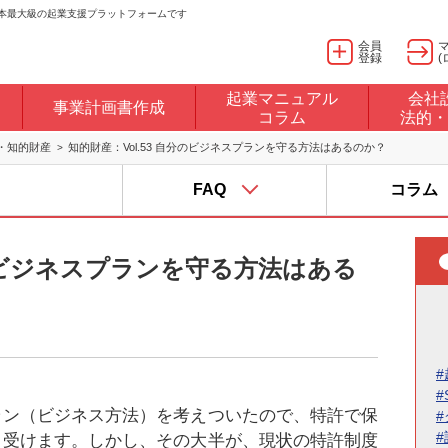
日本最大級の起業支援プラットフォームです
会員
登録
(
起業マニュアル
会社
事業計画書作成
コラム
法的・
・知的財産
知的財産：Vol.53 自分のビジネスプランを守る方法はあるのか？
FAQ
コラム
分のビジネスプランを守る方法はある
#
#
ラン（ビジネス方法）を考えついたので、特許で保
く受けます。しかし、その大半が、現状の特許制度