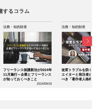
連するコラム
法務・知的財産
法務・知的財産
Next
フリーランス保護新法が2024年
改変トラブルを防ぐためにク
11月施行～企業とフリーランス
エイターと発注者が心得てお
が知っておくべきこと
べき「著作者人格権」
2024/09/18
2024/03/0