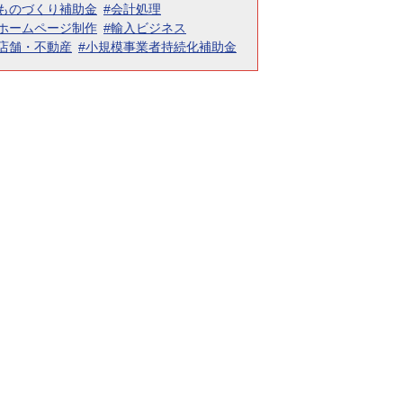
#ものづくり補助金
#会計処理
#ホームページ制作
#輸入ビジネス
#店舗・不動産
#小規模事業者持続化補助金