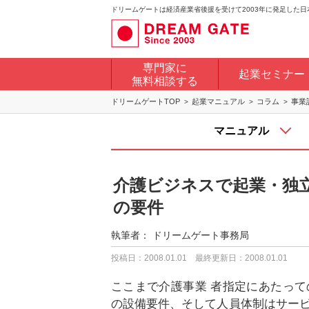
ドリームゲートは経済産業省後援を受けて2003年に発足した
専門家に
起業セミナー
無料相談する
ドリームゲートTOP
起業マニュアル
コラム
事業
マニュアル
介護ビジネスで起業・独立 
の要件
執筆者：
ドリームゲート事務局
投稿日：2008.01.01
最終更新日：2008.01.01
ここまで介護事業 者指定にあたっ
の設備要件、そして人員体制はサー