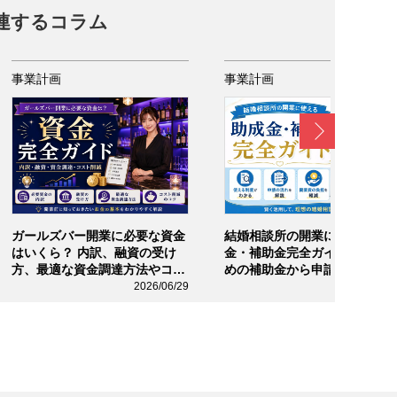
連するコラム
事業計画
事業計画
Next
ガールズバー開業に必要な資金
結婚相談所の開業に使える助
はいくら？ 内訳、融資の受け
金・補助金完全ガイド！ おす
方、最適な資金調達方法やコス
めの補助金から申請方法、活
ト削減のコツまで完全ガイド
ポイントや注意点まで徹底解...
2026/06/29
2026/06/2