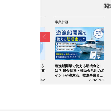
関
業計画
事業計画
Prev
事業進出補助金で採択される
遊漁船開業で使える助成金と
は？ 公募要領・審査項目・事
は？ 資金調達・補助金活用のポ
計画書の書き方を解説
イントや注意点、推進事業まで
完全ガイド
2026/08/02
2026/07/02