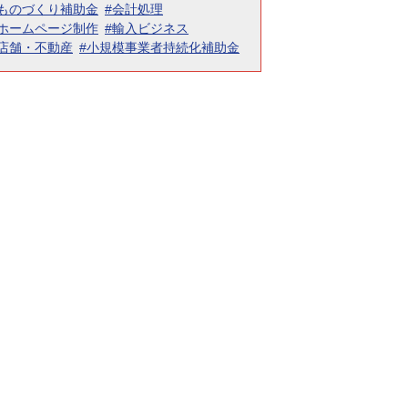
#ものづくり補助金
#会計処理
#ホームページ制作
#輸入ビジネス
#店舗・不動産
#小規模事業者持続化補助金