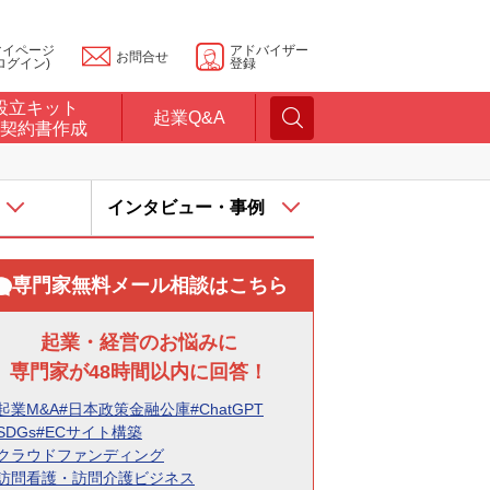
マイページ
アドバイザー
お問合せ
ログイン)
登録
設立キット
起業Q&A
契約書作成
インタビュー・事例
専門家無料メール相談はこちら
起業・経営のお悩みに
専門家が48時間以内に回答！
起業M&A
#日本政策金融公庫
#ChatGPT
SDGs
#ECサイト構築
#クラウドファンディング
#訪問看護・訪問介護ビジネス