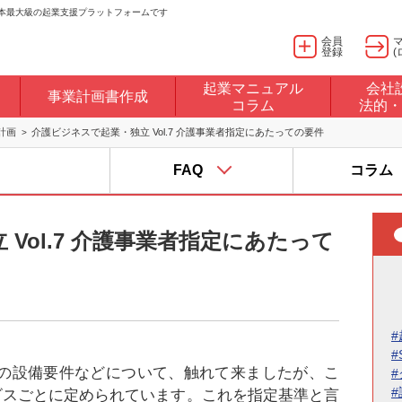
日本最大級の起業支援プラットフォームです
会員
登録
(
起業マニュアル
会社
事業計画書作成
コラム
法的・
計画
介護ビジネスで起業・独立 Vol.7 介護事業者指定にあたっての要件
FAQ
コラム
Vol.7 介護事業者指定にあたって
#
#
ての設備要件などについて、触れて来ましたが、こ
ビスごとに定められています。これを指定基準と言