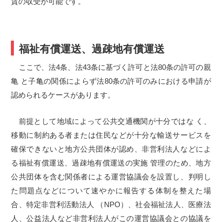
賃の収受が可能です。
福祉有償運送、過疎地有償運送
ここで、法4条、法43条に基づく許可と法80条の許可の親
亀 と子亀の関係によらず法80条の許可のみにおける申請が
認められるケースがあります。
前提として地域によって公共交通機関が十分ではな く、
移動に制約ある者または住民などが十分な輸送サービスを
確保できないと地方公共団体が認め、非営利法人などによ
る福祉有償運送、過疎地有償運送の実施 管理のため、地方
公共団体を含む関係者による運営協議会を設置し、判明し
た問題点などについて速やかに報告する体制を整えた場
合、特定非営利活動法人 （NPO）、社会福祉法人、医療法
人、公益法人など非営利法人がこの運営協議会との協議を