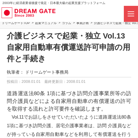
2003年に経済産業省後援で発足・日本最大級の起業支援プラットフォーム
ドリームゲートTOP
起業マニュアル
コラム
事業計画
介護ビジネスで起業・独立 Vol
介護ビジネスで起業・独立 Vol.13
自家用自動車有償運送許可申請の用
件と手続き
執筆者：
ドリームゲート事務局
投稿日：2008.01.01
最終更新日：2008.01.01
道路運送法80条 1項に基づき訪問介護事業所等の訪
問介護員などによる自家用自動車の有償運送の許可
を取得する流れと許可要件を確認します。
Vol.11でお話しをさせていただいたように道路運送法80条
1項に基づき訪問介護、居宅介護事業者は、訪問 介護員など
が持っている自家用自動車などを利用して有償運送を行う