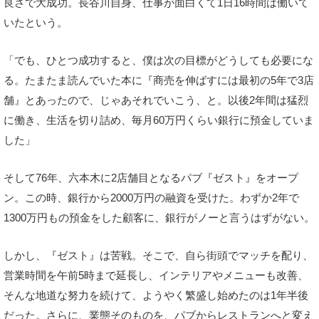
良さで大成功。長谷川自身、仕事が面白くて1日16時間は働いて
いたという。
「でも、ひとつ成功すると、僕は次の目標がどうしても必要にな
る。たまたま読んでいた本に『商売を伸ばすには最初の5年で3店
舗』とあったので、じゃあそれでいこう、と。以後2年間は猛烈
に働き、生活を切り詰め、毎月60万円くらい銀行に預金していま
した」
そして76年、六本木に2店舗目となるパブ『ゼスト』をオープ
ン。この時、銀行から2000万円の融資を受けた。わずか2年で
1300万円もの預金をした顧客に、銀行がノーと言うはずがない。
しかし、『ゼスト』は苦戦。そこで、自ら街頭でマッチを配り、
営業時間を午前5時まで延長し、インテリアやメニューも改善、
そんな地道な努力を続けて、ようやく繁盛し始めたのは1年半後
だった。さらに、業態そのものを、パブからレストランへと変え