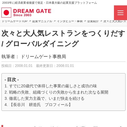
2003年に経済産業省後援で発足・日本最大級の起業支援プラットフォーム
ドリームゲートTOP
起業マニュアル
インタビュー・事例
企業紹介
次々と大人気レス
次々と大人気レストランをつくりだす
/ グローバルダイニング
執筆者：
ドリームゲート事務局
投稿日：2008.01.01
最終更新日：2008.01.01
- 目次 -
すでに20歳代で体得した事業の厳しさと成功の味
戦略の失敗、組織づくりの失敗から生まれた次なる展開
徹底した実力主義で、いまだ快走を続ける
【長谷川 耕造氏 プロフィール】