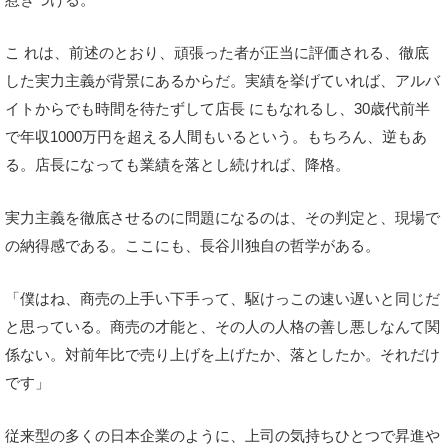
こ れは、前述のとおり、頑張った者が正当に評価される、徹底
した実力主義が背景にあるからだ。実績を挙げていれば、アルバ
イトからでも時間を待たずして店長 にもなれるし、30歳代前半
で年収1000万円を超える人間もいるという。もちろん、逆もあ
る。店長になっても業績を落とし続ければ、降格。
実力主義を徹底させるのに問題になるのは、その判定と、現場で
の納得感である。ここにも、長谷川独自の哲学がある。
「僕はね、商売の上手い下手って、駆けっこの速い遅いと同じだ
と思っている。商売の才能と、その人の人格の善し悪しなんて関
係ない。対前年比で売り上げを上げたか、落としたか。それだけ
です」
従来型の多くの日本企業のように、上司の気持ちひとつで昇進や