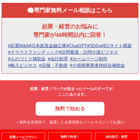
専門家無料メール相談はこちら
起業・経営のお悩みに
専門家が48時間以内に回答！
#起業M&A
#日本政策金融公庫
#ChatGPT
#SDGs
#ECサイト構築
#クラウドファンディング
#訪問看護・訪問介護ビジネス
#ものづくり補助金
#会計処理
#ホームページ制作
#輸入ビジネス
#店舗・不動産
#小規模事業者持続化補助金
起業、経営ノウハウが詰まったツールのすべてが、
ここにあります。
無料で始める
＞無料会員登録で、厳選した企業情報をメールマガジンでお届け
無料で作成！
会社設立・経営
起業メールマガジン