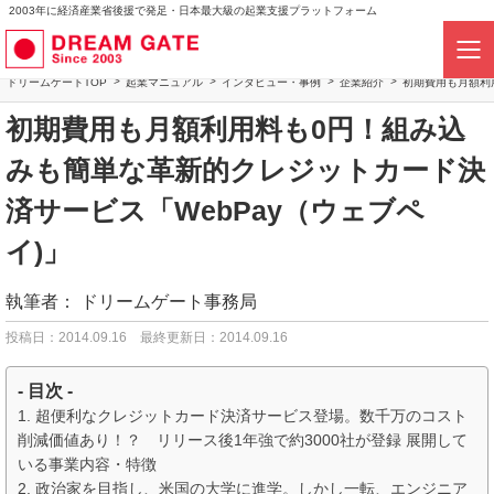
2003年に経済産業省後援で発足・日本最大級の起業支援プラットフォーム
ドリームゲートTOP
起業マニュアル
インタビュー・事例
企業紹介
初期費用も月額利
初期費用も月額利用料も0円！組み込
みも簡単な革新的クレジットカード決
済サービス「WebPay（ウェブペ
イ)」
執筆者：
ドリームゲート事務局
投稿日：2014.09.16
最終更新日：2014.09.16
- 目次 -
超便利なクレジットカード決済サービス登場。数千万のコスト
削減価値あり！？ リリース後1年強で約3000社が登録 展開して
いる事業内容・特徴
政治家を目指し、米国の大学に進学。しかし一転、エンジニア