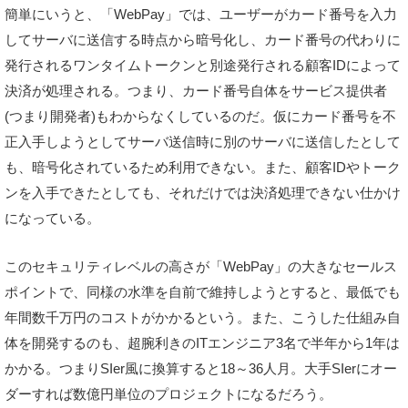
簡単にいうと、「WebPay」では、ユーザーがカード番号を入力
してサーバに送信する時点から暗号化し、カード番号の代わりに
発行されるワンタイムトークンと別途発行される顧客IDによって
決済が処理される。つまり、カード番号自体をサービス提供者
(つまり開発者)もわからなくしているのだ。仮にカード番号を不
正入手しようとしてサーバ送信時に別のサーバに送信したとして
も、暗号化されているため利用できない。また、顧客IDやトーク
ンを入手できたとしても、それだけでは決済処理できない仕かけ
になっている。
このセキュリティレベルの高さが「WebPay」の大きなセールス
ポイントで、同様の水準を自前で維持しようとすると、最低でも
年間数千万円のコストがかかるという。また、こうした仕組み自
体を開発するのも、超腕利きのITエンジニア3名で半年から1年は
かかる。つまりSIer風に換算すると18～36人月。大手SIerにオー
ダーすれば数億円単位のプロジェクトになるだろう。