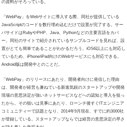
の資料がそろっている。
「WebPay」をWebサイトに導入する際、同社が提供している
JavaScriptのコードを数行埋め込むだけで設置が完了する。サー
バサイドはRubyやPHP、Java、Pythonなどの主要言語をカバ
ー。同社のサイトで紹介されているサンプルコードを見れば、設
置がとても簡単であることがわかるだろう。iOS6以上にも対応し
ているため、iPhone/iPad向けのWebサービスにも対応できる。
Android版は開発中とのことだ。
「WebPay」のリリースにあたり、開発者向けに発信した理由
は、開発者が経営も兼ねている新進気鋭のスタートアップや開発
現場の意思決定が強いネットサービスなどへの認知と導入を狙っ
たから。その狙いは見事にあたり、ローンチ後すぐITエンジニア
コミュニティーで話題となり、2014年9月現在、すでに約3000社
が登録している。スタートアップならでは経営の意思決定の早さ
が功を奏した急拡大だ。