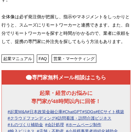
全体像は必ず発注側が把握し、指示やマネジメントをしっかりと
行うと、スムーズにリモートワーカーと連携できます。また、自
分でリモートワーカーを探すと時間がかかるので、業者に依頼を
して、提携の専門家に外注先を探してもらう方法もあります。
起業マニュアル
FAQ
営業・マーケティング
専門家無料メール相談はこちら
起業・経営のお悩みに
専門家が48時間以内に回答！
#起業M&A
#日本政策金融公庫
#ChatGPT
#SDGs
#ECサイト構築
#クラウドファンディング
#訪問看護・訪問介護ビジネス
#ものづくり補助金
#会計処理
#ホームページ制作
#輸入ビジネス
#店舗・不動産
#小規模事業者持続化補助金