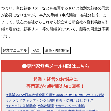
つまり、単に顧客リストなどを売買するさいは個別の顧客の同意
が必要になりますが、 事業の承継（事業譲渡・会社分割等）に
よって、現在の会社からこれから設立する新会社へ権利義務を引
継ぐ場合は、顧客リスト等の引継ぎについて、顧客の同意は不要
です。
起業マニュアル
FAQ
法務・知的財産
専門家無料メール相談はこちら
起業・経営のお悩みに
専門家が48時間以内に回答！
#起業M&A
#日本政策金融公庫
#ChatGPT
#SDGs
#ECサイト構築
#クラウドファンディング
#訪問看護・訪問介護ビジネス
#ものづくり補助金
#会計処理
#ホームページ制作