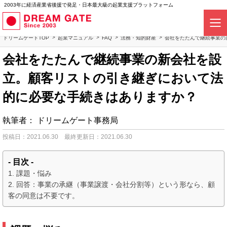
2003年に経済産業省後援で発足・日本最大級の起業支援プラットフォーム
ドリームゲートTOP
起業マニュアル
FAQ
法務・知的財産
会社をたたんで継続事業の
会社をたたんで継続事業の新会社を設
立。顧客リストの引き継ぎにおいて法
的に必要な手続きはありますか？
執筆者：
ドリームゲート事務局
投稿日：2021.06.30
最終更新日：2021.06.30
- 目次 -
課題・悩み
回答：事業の承継（事業譲渡・会社分割等）という形なら、顧
客の同意は不要です。