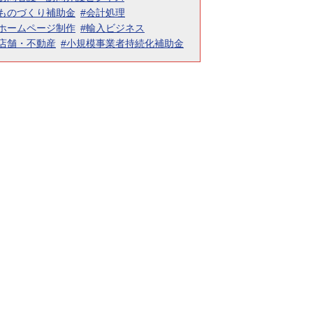
#ものづくり補助金
#会計処理
#ホームページ制作
#輸入ビジネス
#店舗・不動産
#小規模事業者持続化補助金