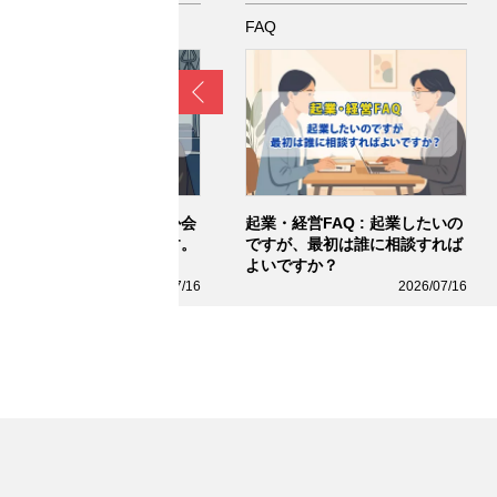
Q
FAQ
Prev
業・経営FAQ : 起業するか会
起業・経営FAQ : 起業したいの
員を続けるか迷っています。
ですが、最初は誰に相談すれば
談先はありますか？
よいですか？
2026/07/16
2026/07/16