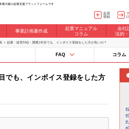
日本最大級の起業支援プラットフォームです
会員
登録
(
起業マニュアル
会社
事業計画書作成
コラム
法的・
画
起業・経営FAQ：開業1年目でも、インボイス登録をした方が良いの？
FAQ
コラム
年目でも、インボイス登録をした方
#
#