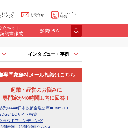
マイページ
アドバイザー
お問合せ
ログイン)
登録
設立キット
起業Q&A
契約書作成
インタビュー・事例
専門家無料メール相談はこちら
起業・経営のお悩みに
専門家が48時間以内に回答！
起業M&A
#日本政策金融公庫
#ChatGPT
SDGs
#ECサイト構築
#クラウドファンディング
#訪問看護・訪問介護ビジネス