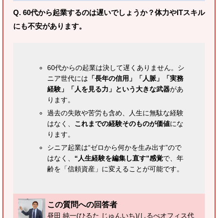
Q. 60代から起業するのは遅いでしょうか？体力やITスキル
にも不安があります。
60代からの起業は決して遅くありません。シ
ニア世代には
「長年の信用」「人脈」「実務
経験」「人を見る力」という大きな武器
があ
ります。
過去の失敗や苦労も含め、人生に無駄な経験
はなく、
これまでの経験そのものが価値
にな
ります。
シニア起業は“ゼロから何かを生み出す”ので
はなく、
“人生経験を編集し直す”感覚
で、年
齢を「信頼資産」に変えることが可能です。
この質問への回答者
昼田 純一(ひるた じゅんいち)/しるべオフィス代