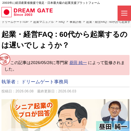
2003年に経済産業省後援で発足・日本最大級の起業支援プラットフォーム
ドリームゲートTOP
起業マニュアル
FAQ
事業計画
起業・経営FAQ : 60代から起
起業・経営FAQ : 60代から起業するの
は遅いでしょうか？
この記事は2026/05/28に専門家
昼田 純一
によって監修されま
した。
執筆者：
ドリームゲート事務局
投稿日：2026.06.08
最終更新日：2026.06.03