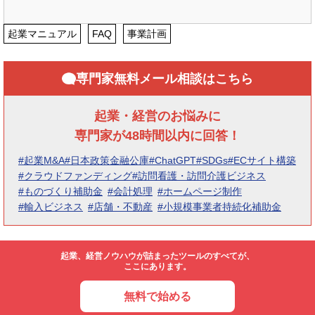
起業マニュアル
FAQ
事業計画
専門家無料メール相談はこちら
起業・経営のお悩みに
専門家が48時間以内に回答！
#起業M&A
#日本政策金融公庫
#ChatGPT
#SDGs
#ECサイト構築
#クラウドファンディング
#訪問看護・訪問介護ビジネス
#ものづくり補助金
#会計処理
#ホームページ制作
#輸入ビジネス
#店舗・不動産
#小規模事業者持続化補助金
起業、経営ノウハウが詰まったツールのすべてが、
ここにあります。
無料で始める