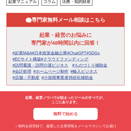
起業マニュアル
コラム
法務・知的財産
専門家無料メール相談はこちら
起業・経営のお悩みに
専門家が48時間以内に回答！
#起業M&A
#日本政策金融公庫
#ChatGPT
#SDGs
#ECサイト構築
#クラウドファンディング
#訪問看護・訪問介護ビジネス
#ものづくり補助金
#会計処理
#ホームページ制作
#輸入ビジネス
#店舗・不動産
#小規模事業者持続化補助金
起業、経営ノウハウが詰まったツールのすべてが、
ここにあります。
無料で始める
＞無料会員登録で、厳選した企業情報をメールマガジンでお届け