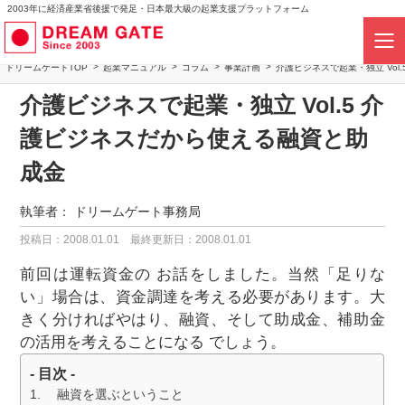
2003年に経済産業省後援で発足・日本最大級の起業支援プラットフォーム
ドリームゲートTOP
起業マニュアル
コラム
事業計画
介護ビジネスで起業・独立 Vol
介護ビジネスで起業・独立 Vol.5 介
護ビジネスだから使える融資と助
成金
執筆者：
ドリームゲート事務局
投稿日：2008.01.01
最終更新日：2008.01.01
前回は運転資金の お話をしました。当然「足りな
い」場合は、資金調達を考える必要があります。大
きく分ければやはり、融資、そして助成金、補助金
の活用を考えることになる でしょう。
- 目次 -
融資を選ぶということ