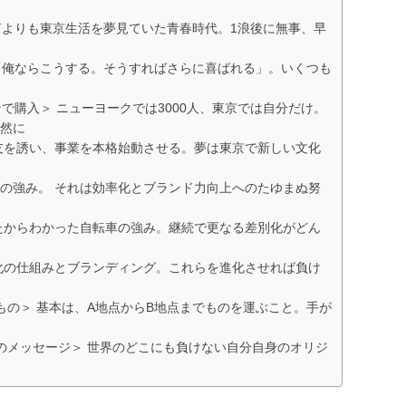
 何よりも東京生活を夢見ていた青春時代。1浪後に無事、早
 「俺ならこうする。そうすればさらに喜ばれる」。いくつも
で購入＞ ニューヨークでは3000人、東京では自分だけ。
然に
友を誘い、事業を本格始動させる。夢は東京で新しい文化
の強み。 それは効率化とブランド力向上へのたゆまぬ努
たからわかった自転車の強み。継続で更なる差別化がどん
化の仕組みとブランディング。これらを進化させれば負け
もの＞ 基本は、A地点からB地点までものを運ぶこと。手が
のメッセージ＞ 世界のどこにも負けない自分自身のオリジ