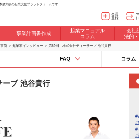
日本最大級の起業支援プラットフォームです
会員
登録
(
起業マニュアル
会社
事業計画書作成
コラム
法的・
・事例
起業家インタビュー
第69回 株式会社ティーサーブ 池谷貴行
FAQ
コラム
サーブ 池谷貴行
#
#