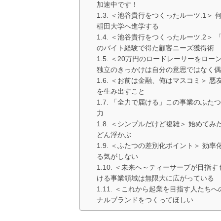
加速中です！
＜池谷貴行をつくったルーツ.1＞
稲田大学へ進学する
＜池谷貴行をつくったルーツ.2＞
のバイト経験で得た顧客ニーズ獲得術
＜20万円のロードレーサーをローン
独立のきっかけは自分の意思ではなく偶
＜お前は金融、俺はマスコミ＞ 悪
を生み出すこと
「全力で届ける」この事業のふたつ
力
＜シンプルだけど複雑＞ 始めてみ
どん浮かぶ
＜ふたつの差別化ポイント＞ 効率
る気がしない
＜未来へ～ティーサーブが目指す
ける事業領域は無限大に広がっている
＜これから起業を目指す人たちへ
ナルブランドをつくってほしい