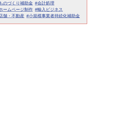
#ものづくり補助金
#会計処理
#ホームページ制作
#輸入ビジネス
#店舗・不動産
#小規模事業者持続化補助金