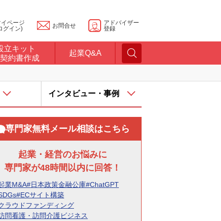
マイページ
アドバイザー
お問合せ
ログイン)
登録
設立キット
起業Q&A
契約書作成
インタビュー・事例
専門家無料メール相談はこちら
起業・経営のお悩みに
専門家が48時間以内に回答！
起業M&A
#日本政策金融公庫
#ChatGPT
SDGs
#ECサイト構築
#クラウドファンディング
#訪問看護・訪問介護ビジネス