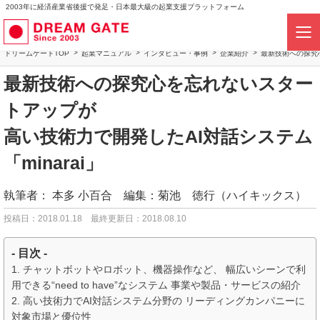
2003年に経済産業省後援で発足・日本最大級の起業支援プラットフォーム
ドリームゲートTOP
起業マニュアル
インタビュー・事例
企業紹介
最新技術への探究心
最新技術への探究心を忘れないスター
トアップが
高い技術力で開発したAI対話システム
「minarai」
執筆者：
本多 小百合 編集：菊池 徳行（ハイキックス）
投稿日：2018.01.18
最終更新日：2018.08.10
- 目次 -
チャットボットやロボット、機器操作など、 幅広いシーンで利
用できる“need to have”なシステム 事業や製品・サービスの紹介
高い技術力でAI対話システム分野の リーディングカンパニーに
対象市場と優位性