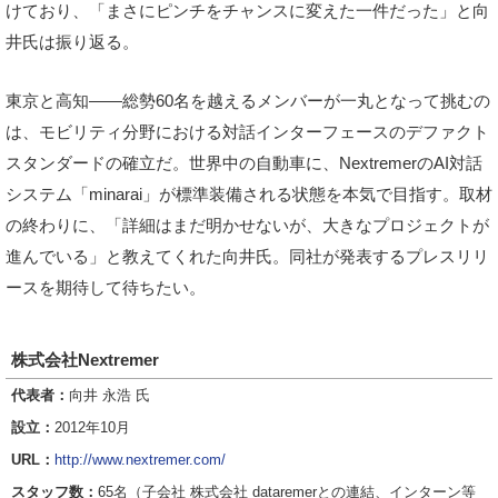
けており、「まさにピンチをチャンスに変えた一件だった」と向
井氏は振り返る。
東京と高知――総勢60名を越えるメンバーが一丸となって挑むの
は、モビリティ分野における対話インターフェースのデファクト
スタンダードの確立だ。世界中の自動車に、NextremerのAI対話
システム「minarai」が標準装備される状態を本気で目指す。取材
の終わりに、「詳細はまだ明かせないが、大きなプロジェクトが
進んでいる」と教えてくれた向井氏。同社が発表するプレスリリ
ースを期待して待ちたい。
株式会社Nextremer
代表者：
向井 永浩 氏
設立：
2012年10月
URL：
http://www.nextremer.com/
スタッフ数：
65名（子会社 株式会社 dataremerとの連結、インターン等