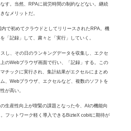
なす。当然、RPAに就労時間の制約などない。継続
大きなメリットだ。
it」は、国内で初めてクラウドとしてリリースされたRPA。機
務を「記録」して、粛々と「実行」していく。
セスし、その日のランキングデータを収集し、エクセ
上のWebブラウザ画面で行い、「記録」する。この
トマチックに実行され、集計結果がエクセルにまとめ
ム、Webブラウザ、エクセルなど、複数のソフトを
和性が高い。
の生産性向上が喫緊の課題となった今、AIの機能向
ットワーク軽く導入できるBizteX cobitに期待が