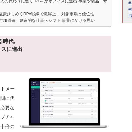
人の代わりに働く“RPA”がオフィスに進出 事業や製品・サ
強豪ひしめくRPA戦線で急浮上！ 対象市場と優位性
付加価値、創造的な仕事へシフト 事業にかける思い
る時代。
ィスに進出
ートメー
人間に代
て必要な
ャプチャ
数十倍の