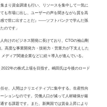
も集まり資金調達も行い、リソースを集中して一気に
くても市場に出し、ユーザーの声を聞きながら質を高
ド感で世に出すことだ』――ソフトバンクで学んだ孫
いたのです」
人向けのビジネス開発に長けており、CTOの袖山剛
熟知。高度な事業開発力・技術力・営業力が下支えした
告代理店、メディア関連企業などに続々導入が進んでいる。
、2022年の株式上場を目指す。嶋田氏は今後のロード
に任せ、人間はクリエイティブに集中する。生産性向
ューションなのです。労働人口が減って人材確保が厳
共通する課題です。また、新興国では賃金上昇により