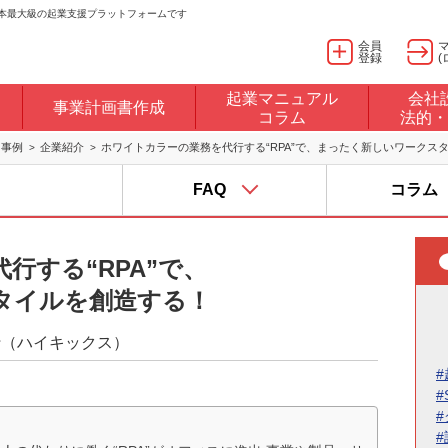
日本最大級の起業支援プラットフォームです
会員
登録
(
起業マニュアル
会社
事業計画書作成
コラム
法的・
・事例
企業紹介
ホワイトカラーの業務を代行する“RPA”で、まったく新しいワークス
FAQ
コラム
行する“RPA”で、
タイルを創造する！
行（ハイキックス）
#
#