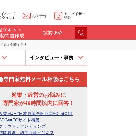
マイページ
アドバイザー
お問合せ
ログイン)
登録
設立キット
起業Q&A
契約書作成
タイルを創造する！
インタビュー・事例
専門家無料メール相談はこちら
起業・経営のお悩みに
専門家が48時間以内に回答！
起業M&A
#日本政策金融公庫
#ChatGPT
SDGs
#ECサイト構築
#クラウドファンディング
#訪問看護・訪問介護ビジネス