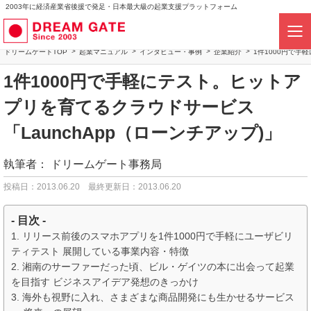
2003年に経済産業省後援で発足・日本最大級の起業支援プラットフォーム
ドリームゲートTOP
起業マニュアル
インタビュー・事例
企業紹介
1件1000円で手
1件1000円で手軽にテスト。ヒットア
プリを育てるクラウドサービス
「LaunchApp（ローンチアップ)」
執筆者：
ドリームゲート事務局
投稿日：2013.06.20
最終更新日：2013.06.20
- 目次 -
リリース前後のスマホアプリを1件1000円で手軽にユーザビリ
ティテスト 展開している事業内容・特徴
湘南のサーファーだった頃、ビル・ゲイツの本に出会って起業
を目指す ビジネスアイデア発想のきっかけ
海外も視野に入れ、さまざまな商品開発にも生かせるサービス