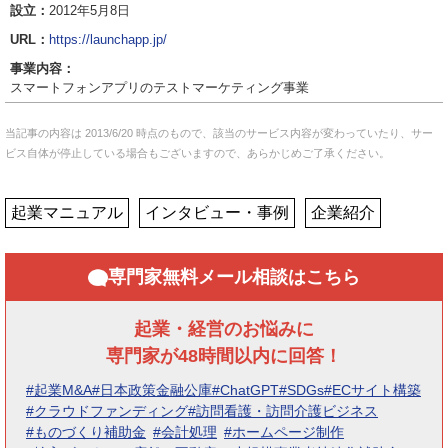
設立：
2012年5月8日
URL：
https://launchapp.jp/
事業内容：
スマートフォンアプリのテストマーケティング事業
当記事の内容は 2013/6/20 時点のもので、該当のサービス内容が変わっていたり、サー
ビス自体が停止している場合もございますので、あらかじめご了承ください。
起業マニュアル
インタビュー・事例
企業紹介
専門家無料メール相談はこちら
起業・経営のお悩みに
専門家が48時間以内に回答！
#起業M&A
#日本政策金融公庫
#ChatGPT
#SDGs
#ECサイト構築
#クラウドファンディング
#訪問看護・訪問介護ビジネス
#ものづくり補助金
#会計処理
#ホームページ制作