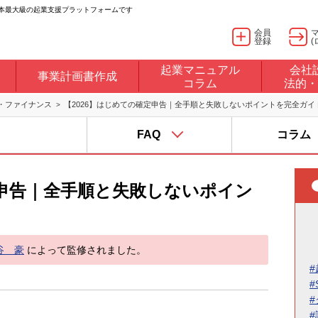
日本最大級の起業支援プラットフォームです
会員
登録
(
起業マニュアル
会社
事業計画書作成
コラム
法的・
・ファイナンス
【2026】はじめての確定申告｜全手順と失敗しないポイントを完全ガイ
FAQ
コラム
定申告｜全手順と失敗しないポイン
谷 豪
によって監修されました。
#
#