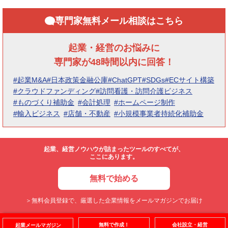
専門家無料メール相談はこちら
起業・経営のお悩みに
専門家が48時間以内に回答！
#起業M&A
#日本政策金融公庫
#ChatGPT
#SDGs
#ECサイト構築
#クラウドファンディング
#訪問看護・訪問介護ビジネス
#ものづくり補助金
#会計処理
#ホームページ制作
#輸入ビジネス
#店舗・不動産
#小規模事業者持続化補助金
起業、経営ノウハウが詰まったツールのすべてが、
ここにあります。
無料で始める
＞無料会員登録で、厳選した企業情報をメールマガジンでお届け
無料で作成！
会社設立・経営
起業メールマガジン