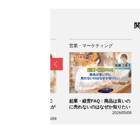
関
業・マーケティング
営業・マーケティング
Prev
業・経営FAQ : 小売業でEC
起業・経営FAQ : 商品は良いの
SNSをどう連携すれば売上が
に売れないのはなぜか知りたい
びるのか分からない
2026/05/09
2026/05/09