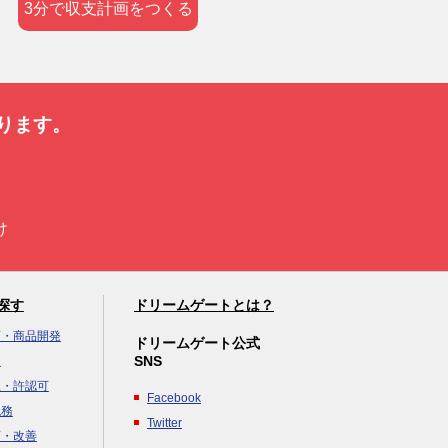
3分で収支計画をつくる
ります。
け
探す
ドリームゲートとは？
画・商品開発
ドリームゲート公式
SNS
達
立・許認可
Facebook
税務
Twitter
画・改善