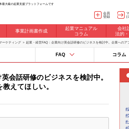
日本最大級の起業支援プラットフォームです
会員
登録
(
起業マニュアル
会社
事業計画書作成
コラム
法的・
マーケティング
起業・経営FAQ：企業向け英会話研修のビジネスを検討中。企業へのア
FAQ
コラム
け英会話研修のビジネスを検討中。
を教えてほしい。
#
#