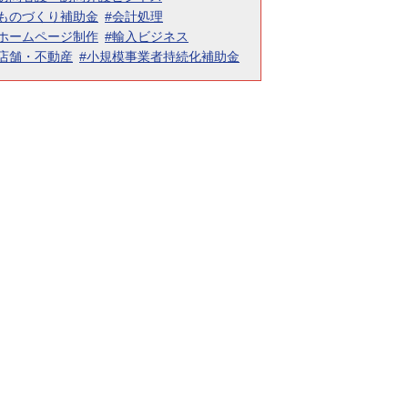
#ものづくり補助金
#会計処理
#ホームページ制作
#輸入ビジネス
#店舗・不動産
#小規模事業者持続化補助金