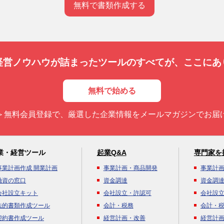
無料で書類作成する
経営ノウハウが詰まったツールのすべてが、
ここにあ
無料で始める
＞無料会員登録で、厳選した企業情報をメールマガジンでお届
業・経営ツール
起業Q&A
専門家を
事業計画作成 開業計画
事業計画・商品開発
事業計
融資の窓口
資金調達
資金調
会社設立キット
会社設立・許認可
会社設
法的書類作成ツール
会計・税務
会計・
契約書作成ツール
経営計画・改善
経営計