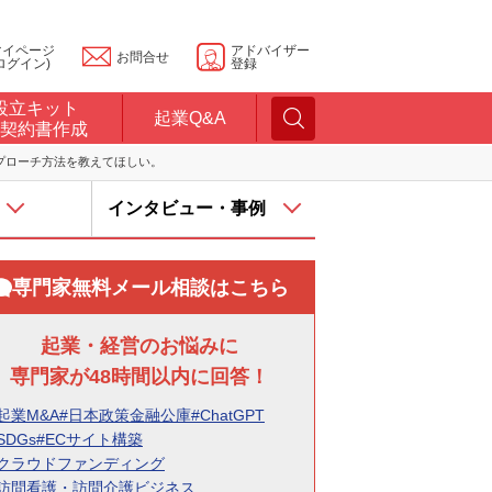
マイページ
アドバイザー
お問合せ
ログイン)
登録
設立キット
起業Q&A
契約書作成
プローチ方法を教えてほしい。
インタビュー・事例
専門家無料メール相談はこちら
起業・経営のお悩みに
専門家が48時間以内に回答！
起業M&A
#日本政策金融公庫
#ChatGPT
SDGs
#ECサイト構築
#クラウドファンディング
#訪問看護・訪問介護ビジネス