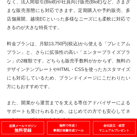
なく、法人間取引(BtoB)や社員向け販売(BtoE)など、さまざ
まな販売形態にも対応できます。定期購入や予約販売、多
店舗展開、越境ECといった多様なニーズにも柔軟に対応で
きるのが大きな特長です。
料金プランは、月額13,750円(税込)から使える「プレミアム
プラン」と、さらに拡張性の高い「エンタープライズプラ
ン」の2種類です。どちらも販売手数料がかからず、無料の
デザインテンプレートやHTML・CSSを使ったカスタマイズ
にも対応しているため、ブランドイメージにこだわりたい
方にもおすすめです。
また、開業から運営までを支える専任アドバイザーによる
サポートも受けられるため、はじめての方でも安心してネ
ットショップをはじめられます。
無料で作成！
会社設立・経営
起業メールマガジン
無料登録
事業計画書作成ツール
マニュアルプレゼント
参考：
MakeShop