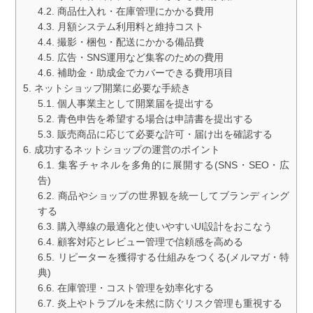
商品仕入れ・在庫管理にかかる費用
月額システム利用料と維持コスト
撮影・梱包・配送にかかる備品費
広告・SNS運用など集客のための費用
補助金・助成金でカバーできる費用項目
ネットショップ開業に必要な手続き
個人事業主として開業届を提出する
青色申告を希望する場合は申請書を提出する
販売商品に応じて必要な許可・届け出を確認する
成功するネットショップの運営のポイント
集客チャネルを多角的に展開する(SNS・SEO・広
告)
商品やショップの世界観を統一してブランディング
する
購入導線の最適化と使いやすいUI設計をおこなう
顧客対応とレビュー管理で信頼感を高める
リピーターを獲得する仕組みをつくる(メルマガ・特
典)
在庫管理・コスト管理を効率化する
炎上やトラブルを未然に防ぐリスク管理も重視する