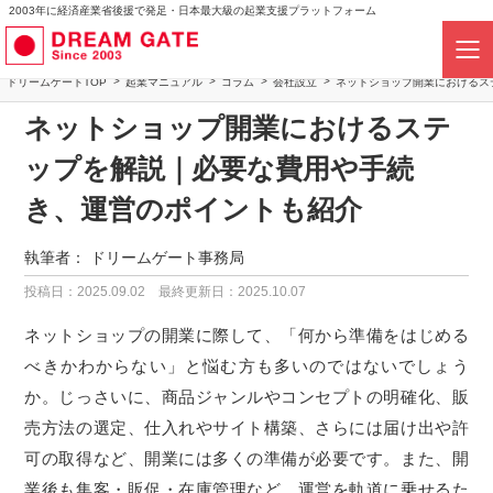
2003年に経済産業省後援で発足・日本最大級の起業支援プラットフォーム
ドリームゲートTOP
起業マニュアル
コラム
会社設立
ネットショップ開業におけるス
ネットショップ開業におけるステ
ップを解説｜必要な費用や手続
き、運営のポイントも紹介
執筆者：
ドリームゲート事務局
投稿日：2025.09.02
最終更新日：2025.10.07
ネットショップの開業に際して、「何から準備をはじめる
べきかわからない」と悩む方も多いのではないでしょう
か。じっさいに、商品ジャンルやコンセプトの明確化、販
売方法の選定、仕入れやサイト構築、さらには届け出や許
可の取得など、開業には多くの準備が必要です。また、開
業後も集客・販促・在庫管理など、運営を軌道に乗せるた