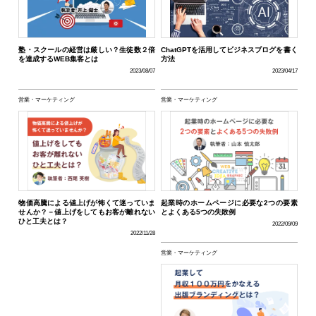
塾・スクールの経営は厳しい？生徒数２倍
ChatGPTを活用してビジネスブログを書く
を達成するWEB集客とは
方法
2023/08/07
2023/04/17
営業・マーケティング
営業・マーケティング
物価高騰による値上げが怖くて迷っていま
起業時のホームページに必要な2つの要素
せんか？－値上げをしてもお客が離れない
とよくある5つの失敗例
ひと工夫とは？
2022/09/09
2022/11/28
営業・マーケティング