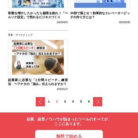
客数を増やしたかったら顧客を絞れ！「ペ
30秒で落とせ！効果的なエレベーターピッ
ルソナ設定」で売れるビジネスづくり
チの作り方とは？
2022/04/01
2022/03/30
営業・マーケティング
起業家に必要な「1分間スピーチ」練習
法 〜アナタの「強み」伝えられますか？
2022/01/17
戻る
次へ
1
2
3
4
5
6
起業、経営ノウハウが詰まったツールのすべてが、
ここにあります。
無料で始める