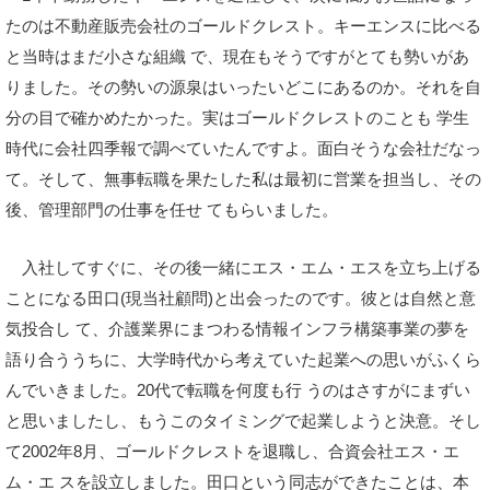
たのは不動産販売会社のゴールドクレスト。キーエンスに比べる
と当時はまだ小さな組織 で、現在もそうですがとても勢いがあ
りました。その勢いの源泉はいったいどこにあるのか。それを自
分の目で確かめたかった。実はゴールドクレストのことも 学生
時代に会社四季報で調べていたんですよ。面白そうな会社だなっ
て。そして、無事転職を果たした私は最初に営業を担当し、その
後、管理部門の仕事を任せ てもらいました。
入社してすぐに、その後一緒にエス・エム・エスを立ち上げる
ことになる田口(現当社顧問)と出会ったのです。彼とは自然と意
気投合し て、介護業界にまつわる情報インフラ構築事業の夢を
語り合ううちに、大学時代から考えていた起業への思いがふくら
んでいきました。20代で転職を何度も行 うのはさすがにまずい
と思いましたし、もうこのタイミングで起業しようと決意。そし
て2002年8月、ゴールドクレストを退職し、合資会社エス・エ
ム・エ スを設立しました。田口という同志ができたことは、本