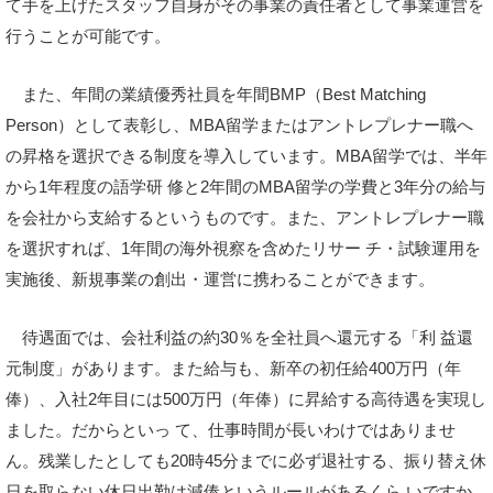
て手を上げたスタッフ自身がその事業の責任者として事業運営を
行うことが可能です。
また、年間の業績優秀社員を年間BMP（Best Matching
Person）として表彰し、MBA留学またはアントレプレナー職へ
の昇格を選択できる制度を導入しています。MBA留学では、半年
から1年程度の語学研 修と2年間のMBA留学の学費と3年分の給与
を会社から支給するというものです。また、アントレプレナー職
を選択すれば、1年間の海外視察を含めたリサー チ・試験運用を
実施後、新規事業の創出・運営に携わることができます。
待遇面では、会社利益の約30％を全社員へ還元する「利 益還
元制度」があります。また給与も、新卒の初任給400万円（年
俸）、入社2年目には500万円（年俸）に昇給する高待遇を実現し
ました。だからといっ て、仕事時間が長いわけではありませ
ん。残業したとしても20時45分までに必ず退社する、振り替え休
日を取らない休日出勤は減俸というルールがあるくら いですか