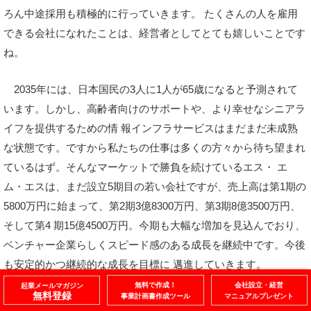
ろん中途採用も積極的に行っていきます。 たくさんの人を雇用
できる会社になれたことは、経営者としてとても嬉しいことです
ね。
2035年には、日本国民の3人に1人が65歳になると予測されて
います。しかし、高齢者向けのサポートや、より幸せなシニアラ
イフを提供するための情 報インフラサービスはまだまだ未成熟
な状態です。ですから私たちの仕事は多くの方々から待ち望まれ
ているはず。そんなマーケットで勝負を続けているエス・ エ
ム・エスは、まだ設立5期目の若い会社ですが、売上高は第1期の
5800万円に始まって、第2期3億8300万円、第3期8億3500万円、
そして第4 期15億4500万円。今期も大幅な増加を見込んでおり、
ベンチャー企業らしくスピード感のある成長を継続中です。今後
も安定的かつ継続的な成長を目標に 邁進していきます。
無料で作成！
会社設立・経営
起業メールマガジン
無料登録
事業計画書作成ツール
マニュアルプレゼント