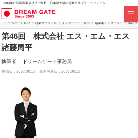
2003年に経済産業省後援で発足・日本最大級の起業支援プラットフォーム
ドリームゲートTOP
起業マニュアル
インタビュー・事例
起業家インタビュー
第46
第46回 株式会社 エス・エム・エス
諸藤周平
執筆者：
ドリームゲート事務局
投稿日：2007.08.13
最終更新日：2007.08.13