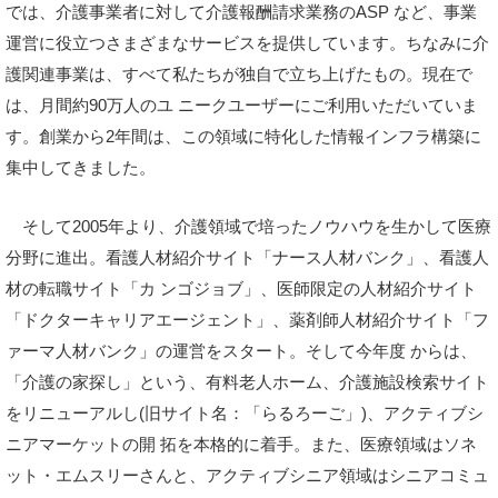
では、介護事業者に対して介護報酬請求業務のASP など、事業
運営に役立つさまざまなサービスを提供しています。ちなみに介
護関連事業は、すべて私たちが独自で立ち上げたもの。現在で
は、月間約90万人のユ ニークユーザーにご利用いただいていま
す。創業から2年間は、この領域に特化した情報インフラ構築に
集中してきました。
そして2005年より、介護領域で培ったノウハウを生かして医療
分野に進出。看護人材紹介サイト「ナース人材バンク」、看護人
材の転職サイト「カ ンゴジョブ」、医師限定の人材紹介サイト
「ドクターキャリアエージェント」、薬剤師人材紹介サイト「フ
ァーマ人材バンク」の運営をスタート。そして今年度 からは、
「介護の家探し」という、有料老人ホーム、介護施設検索サイト
をリニューアルし(旧サイト名：「らるろーご」)、アクティブシ
ニアマーケットの開 拓を本格的に着手。また、医療領域はソネ
ット・エムスリーさんと、アクティブシニア領域はシニアコミュ