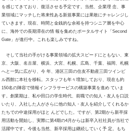
を感じてきており、復活させる予定です。当然、企業理 念、事
業領域にマッチした将来性ある新規事業には果敢にチャレンジし
ていきます。現在、時間と金銭的な余裕を持つシニア層を中心
に、海外での長期滞在の情 報を集めたポータルサイト「Second
Gate」が進行中。これも楽しみですね。
そして当社の手がける事業領域の拡大スピードにともない、東
京、大阪、名古屋、横浜、大宮、札幌、広島、千葉、福岡、札幌
へと一気に広がり、今 年、港区三田の住友不動産三田ツインビ
ル西館に本社を移転。スタッフも年々増加しており、現在も約
150名の陣容で情報インフラサービスの構築事業を進め ていま
す。創業期は、私や田口の学生時代、前職での知人・友人を口説
いたり、入社した人がさらに他の知人・友人を紹介してくれるか
たちでの中途採用がほと んどでした。ですが、第2期から新卒採
用活動を開始し、実際に第4期の4月からは新卒入社社員が当社で
活躍中です。今後も当然、新卒採用は継続していく予 定。もち