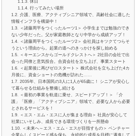
休日
行ってみたい場所
介護、医療、アクティブシニア領域で、高齢社会に適した
情報インフラを構築中！
＜諸藤周平をつくったルーツ1＞ 小学生までは勉強のでき
ない少年だった。父が家庭教師となり中学から成績アップ！
＜諸藤周平をつくったルーツ2＞ 会社員はキツクてつらそ
うという理由から。起業の道へのきっかけを探し始める
＜キーエンスからゴールドクレストへ＞ 2社目の会社で出
会った同僚と意気投合。合資会社を立ち上げ、事業スタート
＜起業後に再びゼロスタート＞ 株式会社を立ち上げた4カ
月後に、資金ショートの危機が訪れた……
2035年、日本国民の3人に1人が65歳に！ シニアが安心し
て暮らせる仕組みを整備し続ける
＜最初の事業を軌道に乗せ、スピードアップ！＞ 「介
護」「医療」「アクティブシニア」領域で、必要な人から必要
とされるサービスを！
＜エス・エム・エスに人が集まる理由＞ 社員が安心して
社業にいそしみ、成長できる環境づくりを一所懸命
＜未来へ～エス・エム・エスが目指すもの＞ ベンチャー
企業らしくスピード感を保ち、永続的な成長を目標に邁進して