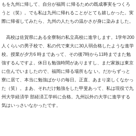
もを九州に帰して、自分が福岡 に帰るための既成事実をつくろ
うと（笑）。でも私は九州に帰れることがとても嬉しかった。実
際に帰省してみたら、九州の人たちの温かさが身に染みました。
高校は佐賀県にある全寮制の私立高校に進学します。1学年200
人くらいの男子校で、私の代で東大に30人弱合格したような進学
校。授業が夕方6 時まであって、その後7時から11時までまた勉
強するんですよ。休日も勉強時間がありますし、まだ家族は東京
に住んでいましたので、福岡に帰る場所もな い。だからずっと
寮に居て、本当に勉強ばかりの毎日。正直、あまり楽しくなかっ
た（笑）。まあ、それだけ勉強をした甲斐あって、私は現役で九
州大学経済学 部経済工学科に合格。九州以外の大学に進学する
気はいっさいなかったです。