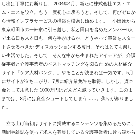
し出は丁寧にお断りし、 2004年4月、新たに株式会社エス・エ
ム・エスを設立。もう一度初心に戻ろうと。そして、再びゼロか
ら情報インフラサービスの構築を模索し始めます。 小田原から
東京町田市の一軒家に引っ越し、私と田口を含めたメンバー6人
で来る日も来る日も、何を手がけるか、どうやって事業をスター
トさせるべきか ディスカッションする毎日。それはとても楽し
い生活でした。そして、そんな中から生まれたアイデアが、介護
従事者と介護事業者のベストマッチングを図るた めの人材紹介
サイト「ケア人材バンク」。やることが決まれば一気です。5月
にサイトが立ち上がり、7月に紹介業免許を取得。しかし、資本
金として用意した 1000万円はどんどん減っていきます。このま
までは、8月には資金ショートしてしまう……。焦りが募りまし
た。
立ち上げ当初はサイトに掲載するコンテンツを集めるために、
新聞や雑誌を使って求人を募集している介護事業者に片っ端から