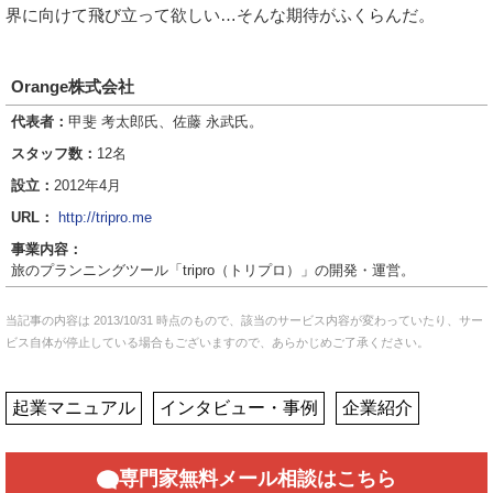
界に向けて飛び立って欲しい…そんな期待がふくらんだ。
Orange株式会社
代表者：
甲斐 考太郎氏、佐藤 永武氏。
スタッフ数：
12名
設立：
2012年4月
URL：
http://tripro.me
事業内容：
旅のプランニングツール「tripro（トリプロ）」の開発・運営。
当記事の内容は 2013/10/31 時点のもので、該当のサービス内容が変わっていたり、サー
ビス自体が停止している場合もございますので、あらかじめご了承ください。
起業マニュアル
インタビュー・事例
企業紹介
専門家無料メール相談はこちら