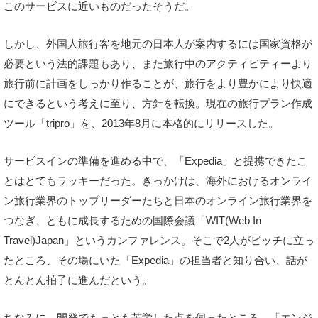
このサービスに近いものだったそうだ。
しかし、外国人旅行客を地元の日本人が案内するには国家資格が
必要という法的課題もあり、また旅行中のアクティビティーより
旅行前に計画をしっかり作ることが、旅行をより豊かにより快適
にできるという考えに至り、方針を転換。現在の旅行プラン作成
ツール「tripro」を、2013年8月に本格的にリリースした。
サービスインの準備を進める中で、「Expedia」と提携できたこ
とはとてもラッキーだった。きっかけは、海外におけるオンライ
ン旅行業界のトップリーダーたちと日本のオンライン旅行業界を
つなぎ、ともに成長するための国際会議「WIT(Web In
Travel)Japan」というカンファレンス。そこで2人がピッチに立っ
たところ、その場にいた「Expedia」の担当者と知り合い、話が
とんとん拍子に進んだという。
ちなみに、開発でもっとも苦労した点を伺ったところ、「エンジ