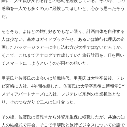
際に、人生観が変わるほどの感動を経験している。その時、この
感動を一人でも多くの人に経験してほしいと、心から思ったそう
だ。
そもそも、よほどの旅行好きでもない限り、計画自体を自作する
人は少ない。基本はガイドブック任せ、あるいは旅行代理店の企
画したパッケージツアーに申し込む方が大半ではないだろうか。
そこで、これまでアナログで作成していた旅行計画を、ITを用い
てスマートにしようというのが同社の狙いだ。
甲斐氏と佐藤氏の出会いは前職時代。甲斐氏は大学卒業後、テレ
ビ宮崎に入社。4年間在籍した。佐藤氏は大学卒業後に博報堂DY
メディアパートナーズに入社。フジテレビ系列の営業担当とな
り、そのつながりで二人は知り合った。
その後、佐藤氏は博報堂から外資系生保に転職したが、共通の知
人の結婚式で再会。そこで甲斐氏と旅行ビジネスについての話で