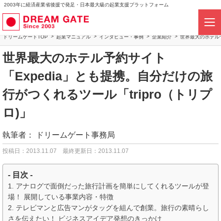
2003年に経済産業省後援で発足・日本最大級の起業支援プラットフォーム
ドリームゲートTOP
起業マニュアル
インタビュー・事例
企業紹介
世界最大のホテル予
世界最大のホテル予約サイト
「Expedia」とも提携。自分だけの旅
行がつくれるツール「tripro（トリプ
ロ)」
執筆者：
ドリームゲート事務局
投稿日：2013.11.07
最終更新日：2013.11.07
- 目次 -
アナログで面倒だった旅行計画を簡単にしてくれるツールが登
場！ 展開している事業内容・特徴
テレビマンと広告マンがタッグを組んで創業。旅行の素晴らし
さを伝えたい！ ビジネスアイデア発想のきっかけ