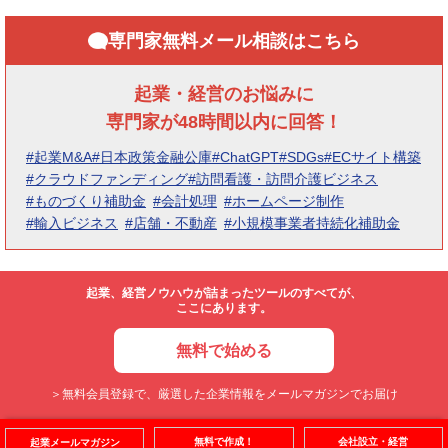
専門家無料メール相談はこちら
起業・経営のお悩みに
専門家が48時間以内に回答！
#起業M&A
#日本政策金融公庫
#ChatGPT
#SDGs
#ECサイト構築
#クラウドファンディング
#訪問看護・訪問介護ビジネス
#ものづくり補助金
#会計処理
#ホームページ制作
#輸入ビジネス
#店舗・不動産
#小規模事業者持続化補助金
起業、経営ノウハウが詰まったツールのすべてが、
ここにあります。
無料で始める
＞無料会員登録で、厳選した企業情報をメールマガジンでお届け
無料で作成！
会社設立・経営
起業メールマガジン