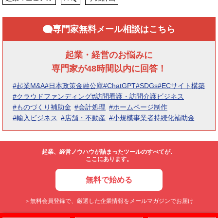
専門家無料メール相談はこちら
起業・経営のお悩みに
専門家が48時間以内に回答！
#起業M&A
#日本政策金融公庫
#ChatGPT
#SDGs
#ECサイト構築
#クラウドファンディング
#訪問看護・訪問介護ビジネス
#ものづくり補助金
#会計処理
#ホームページ制作
#輸入ビジネス
#店舗・不動産
#小規模事業者持続化補助金
起業、経営ノウハウが詰まったツールのすべてが、
ここにあります。
無料で始める
＞無料会員登録で、厳選した企業情報をメールマガジンでお届け