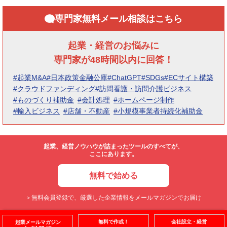
専門家無料メール相談はこちら
起業・経営のお悩みに
専門家が48時間以内に回答！
#起業M&A
#日本政策金融公庫
#ChatGPT
#SDGs
#ECサイト構築
#クラウドファンディング
#訪問看護・訪問介護ビジネス
#ものづくり補助金
#会計処理
#ホームページ制作
#輸入ビジネス
#店舗・不動産
#小規模事業者持続化補助金
起業、経営ノウハウが詰まったツールのすべてが、
ここにあります。
無料で始める
＞無料会員登録で、厳選した企業情報をメールマガジンでお届け
無料で作成！
会社設立・経営
起業メールマガジン