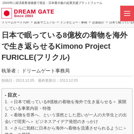
2003年に経済産業省後援で発足・日本最大級の起業支援プラットフォーム
ドリームゲートTOP
起業マニュアル
インタビュー・事例
企業紹介
日本で眠っている8億
日本で眠っている8億枚の着物を海外
で生き返らせるKimono Project
FURICLE(フリクル)
執筆者：
ドリームゲート事務局
投稿日：2013.12.05
最終更新日：2013.12.05
- 目次 -
＜日本で眠っている8億枚の着物を海外で生き返らせる＞ 展開
している事業内容・特徴
＜着物を世界へ、という漠然とした思いが一人の大学生との出
会いで現実へ＞ ビジネスアイデア発想のきっかけ
＜さらに気軽に日本から海外へ着物を流通させられるように＞