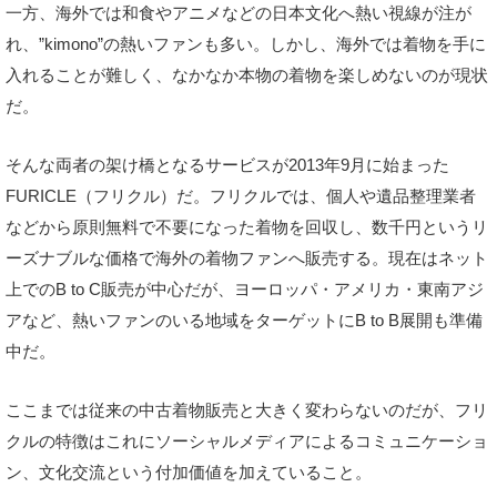
一方、海外では和食やアニメなどの日本文化へ熱い視線が注が
れ、”kimono”の熱いファンも多い。しかし、海外では着物を手に
入れることが難しく、なかなか本物の着物を楽しめないのが現状
だ。
そんな両者の架け橋となるサービスが2013年9月に始まった
FURICLE（フリクル）だ。フリクルでは、個人や遺品整理業者
などから原則無料で不要になった着物を回収し、数千円というリ
ーズナブルな価格で海外の着物ファンへ販売する。現在はネット
上でのB to C販売が中心だが、ヨーロッパ・アメリカ・東南アジ
アなど、熱いファンのいる地域をターゲットにB to B展開も準備
中だ。
ここまでは従来の中古着物販売と大きく変わらないのだが、フリ
クルの特徴はこれにソーシャルメディアによるコミュニケーショ
ン、文化交流という付加価値を加えていること。