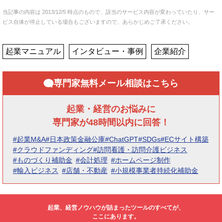
当記事の内容は 2013/12/5 時点のもので、該当のサービス内容が変わっていたり、サー
ビス自体が停止している場合もございますので、あらかじめご了承ください。
起業マニュアル
インタビュー・事例
企業紹介
専門家無料メール相談はこちら
起業・経営のお悩みに
専門家が48時間以内に回答！
#起業M&A
#日本政策金融公庫
#ChatGPT
#SDGs
#ECサイト構築
#クラウドファンディング
#訪問看護・訪問介護ビジネス
#ものづくり補助金
#会計処理
#ホームページ制作
#輸入ビジネス
#店舗・不動産
#小規模事業者持続化補助金
起業、経営ノウハウが詰まったツールのすべてが、
ここにあります。