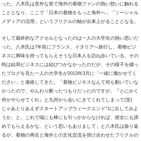
った。八木氏は意外な形で海外の着物ファンの熱い想いに触れる
こととなり、ここで「日本の着物をもっと海外へ」「ソーシャル
メディアの活用」というフリクルの軸が出来上がることとなる。
そして最終的なアクセルとなったのは一人の大学生の熱い思いだ
った。八木氏は7年前にフランス、イタリアへ旅行し、着物ビジ
ネスに興味を持ってもらえそうな日本人を訪ね歩いている。その
時は結局ビジネスには結びつかなかったのだが、その様子を綴っ
たブログを見た一人の大学生が2013年3月に「一緒に働かせてく
ださい」と連絡してきた。「着物ビジネスなんて何も動いていな
かったので、やんわり断ったつもりだったのですが、『とにかく
何かやらせてくれ』と九州から会いにきてくれてしまって(笑)
じゃあとりあえずスタートアップウィークエンド*1に出してみよ
うか、と。これで端にも棒にも引っかからなければ、彼女にも諦
めてもらえるかな、という思いもありまして」と八木氏は振り返
るが、着物の再生と海外との文化交流を掛け合わせたフリクルの