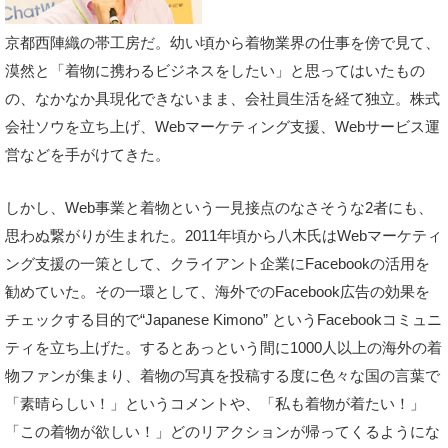
京都西陣織の帯工房だ。幼い頃から着物業界の仕事を傍で見て、
漠然と「着物に携わるビジネスをしたい」と思ってはいたもの
の、なかなか具現化できないまま、会社員生活を経て独立。株式
会社ソウを立ち上げ、Webマーケティング支援、Webサービス運
営などを手がけてきた。
しかし、Web事業と着物という一見接点のなさそうな2者にも、
思わぬ繋がりが生まれた。2011年頃から八木氏はWebマーケティ
ング支援の一策として、クライアント企業にFacebookの活用を
勧めていた。その一環として、海外でのFacebook広告の効果を
チェックする目的で“Japanese Kimono” というFacebookコミュニ
ティを立ち上げた。するとあっという間に1000人以上の海外の着
物ファンが集まり、着物の写真を投稿する度に色々な国の言葉で
「素晴らしい！」というコメントや、「私も着物が着たい！」
「この着物が欲しい！」どのリアクションが帰ってくるようにな