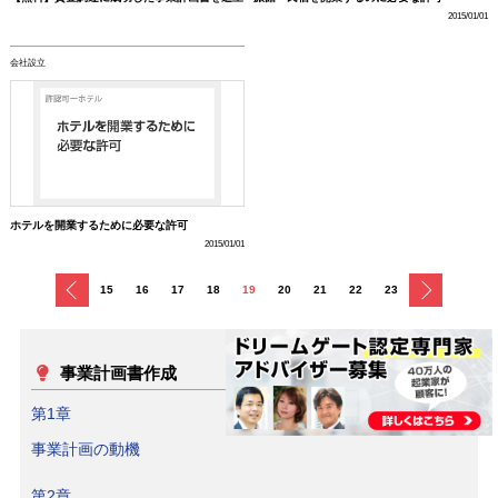
2015/01/01
会社設立
ホテルを開業するために必要な許可
2015/01/01
戻る
次へ
15
16
17
18
19
20
21
22
23
事業計画書作成
第1章
事業計画の動機
第2章