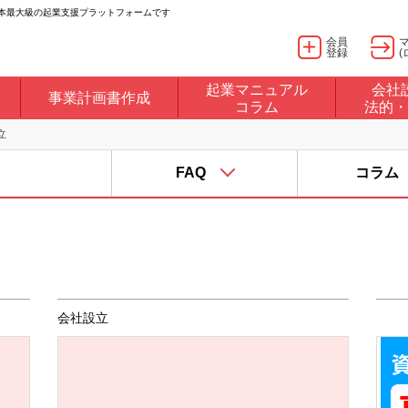
日本最大級の起業支援プラットフォームです
会員
登録
(
起業マニュアル
会社
事業計画書作成
コラム
法的・
立
FAQ
コラム
会社設立