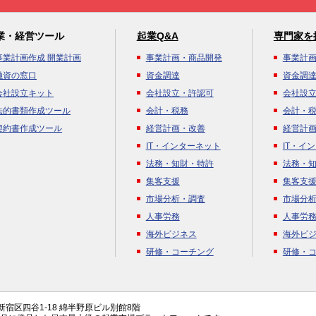
業・経営ツール
起業Q&A
専門家を
事業計画作成 開業計画
事業計画・商品開発
事業計
融資の窓口
資金調達
資金調
会社設立キット
会社設立・許認可
会社設
法的書類作成ツール
会計・税務
会計・
契約書作成ツール
経営計画・改善
経営計
IT・インターネット
IT・イ
法務・知財・特許
法務・
集客支援
集客支
市場分析・調査
市場分
人事労務
人事労
海外ビジネス
海外ビ
研修・コーチング
研修・
都新宿区四谷1-18 綿半野原ビル別館8階